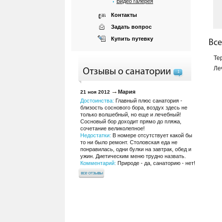
Видео галерея
Контакты
Задать вопрос
Купить путевку
Все
Те
Ле
Отзывы о санатории
1
Мария
21 ноя 2012
Достоинства:
Главный плюс санатория -
близость соснового бора, воздух здесь не
только волшебный, но еще и лечебный!
Сосновый бор доходит прямо до пляжа,
сочетание великолепное!
Недостатки:
В номере отсутствует какой бы
то ни было ремонт. Столовская еда не
понравилась, одни булки на завтрак, обед и
ужин. Диетическим меню трудно назвать.
Комментарий:
Природе - да, санаторию - нет!
все отзывы