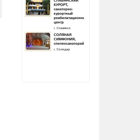
СЛАВЯНСКИЙ
КУРОРТ,
санаторно-
курортный
реабилитационный
центр
г. Славянск
СОЛЯНАЯ
СИМФОНИЯ,
спелеосанаторий
г. Соледар