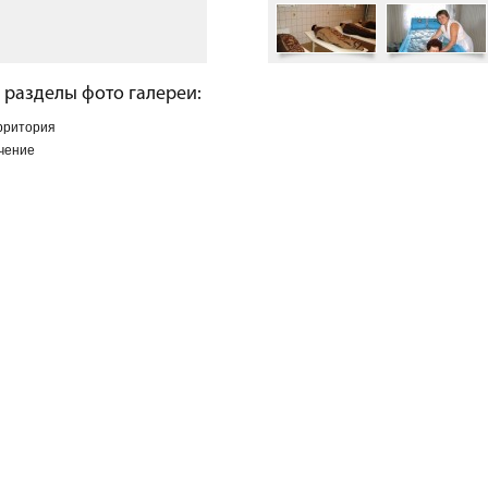
 разделы фото галереи:
рритория
чение