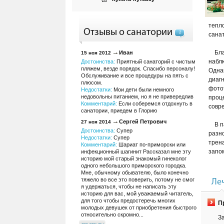
тепл
Отзывы о санатории
2
сана
Бл
Иван
15 ноя 2012
набл
Достоинства:
Приятный санаторий с чистым
пляжем, везде порядок. Спасибо персоналу!
Одна
Обслуживание и все процедуры на пять с
диаг
плюсом.
фото
Недостатки:
Мои дети были немного
недовольны питанием, но я не привередлив
проц
Комментарий:
Если соберемся отдохнуть в
совр
санатории, приедем в Глорию
Сергей Петрович
27 ноя 2014
В 
Достоинства:
Супер
разн
Недостатки:
Супер
трена
Комментарий:
Шариат по-приморски или
запо
инфекционный шагинит Рассказал мне эту
историю мой старый знакомый гинеколог
одного небольшого приморского городка.
Мне, обычному обывателю, было конечно
тяжело во все это поверить, потому не смог
Ле
я удержаться, чтобы не написать эту
историю для вас, мой уважаемый читатель,
для того чтобы предостеречь многих
П
молодых девушек от приобретения быстрого
относительно скромно...
З