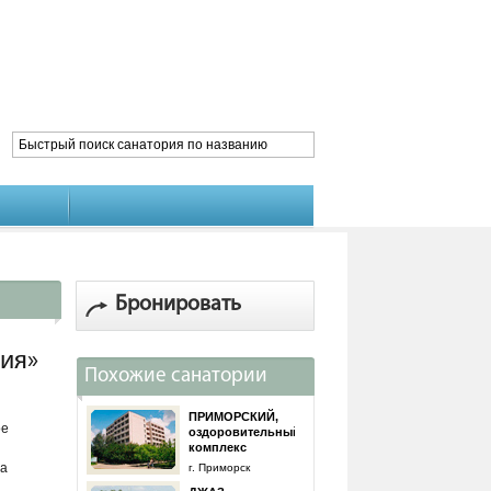
Бронировать
ия»
Похожие санатории
ПРИМОРСКИЙ,
ое
оздоровительный
комплекс
на
г. Приморск