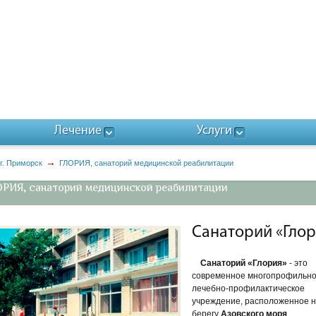
Лечение
Услуги
г. Приморск
ГЛОРИЯ, санаторий медицинской реабилитации
РИЯ, санаторий медицинской реабилитации
Санаторий «Глор
Санаторий «Глория»
- это
современное многопрофильн
лечебно-профилактическое
учреждение, расположенное 
берегу
Азовского моря
.