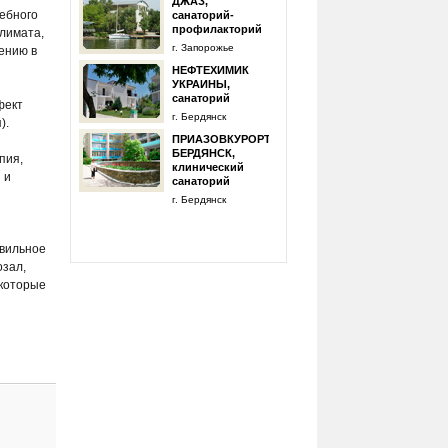
ДЖАЗ,
ебного
санаторий-
профилакторий
климата,
г. Запорожье
ению в
НЕФТЕХИМИК
УКРАИНЫ,
санаторий
фект
г. Бердянск
).
ПРИАЗОВКУРОРТ:
БЕРДЯНСК,
пия,
клинический
 и
санаторий
г. Бердянск
авильное
озал,
 которые