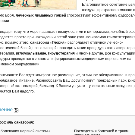
Благоприятное сочетание цел
воздуха, прекрасного мягкого 
ого моря,
лечебных лиманных грязей
способствуют эффективному оздоровл
тории.
агодаря тому, что море насыщает воздух солями и минералами, лечебный эф
юдается просто при нахождении в этой зоне (так называемая климатотерапия
ко, помимо этого,
санаторий «Глория»
располагает отличной лечебно-
ностической базой, позволяющей проводить такие процедуры как лазеротера
терапия,
иглоукалывание
,
гирудотерапия
и многие другие. Все консультации
едуры проводятся высококвалифицированным медицинским персоналом на
еменном оборудовании.
пансионате Вас ждет комфортное размещение, отличное обслуживание и пр
ообразное питание. Разнообразить Ваш досуг помогут прекрасный парк, кин
жерный зал, солярий, бильярд. К Вашим услугам – увлекательные экскурсии,
мнятся Вам надолго.
чение
рофиль санатория:
аболевания нервной системы
Последствия болезней и травм