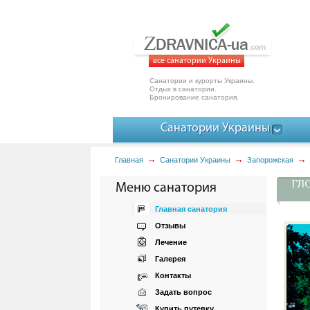
все санатории Украины
Санатории и курорты Украины.
Отдых в санатории.
Бронирование санатория.
Санатории Украины
Главная
Санатории Украины
Запорожская
ГЛО
Меню санатория
Главная санатория
Отзывы
Лечение
Галерея
Контакты
Задать вопрос
Купить путевку