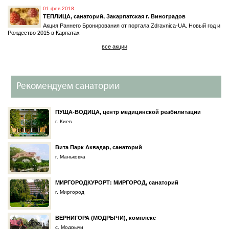
01 фев 2018
ТЕПЛИЦА, санаторий, Закарпатская г. Виноградов
Акция Раннего Бронирования от портала Zdravnica-UA. Новый год и
Рождество 2015 в Карпатах
все акции
Рекомендуем санатории
ПУЩА-ВОДИЦА, центр медицинской реабилитации
г. Киев
Вита Парк Аквадар, санаторий
г. Маньковка
МИРГОРОДКУРОРТ: МИРГОРОД, санаторий
г. Миргород
ВЕРНИГОРА (МОДРЫЧИ), комплекс
с. Модрычи