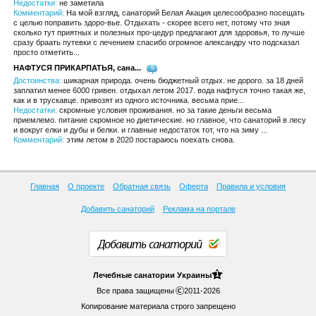
Недостатки:
не заметила
Комментарий:
На мой взгляд, санаторий Белая Акация целесообразно посещать
с целью поправить здоро-вье. Отдыхать - скорее всего нет, потому что зная
сколько тут приятных и полезных про-цедур предлагают для здоровья, то лучше
сразу браать путевки с лечением спасибо огромное александру что подсказал
просто отметить...
НАФТУСЯ ПРИКАРПАТЬЯ, сана...
5
Достоинства:
шикарная природа. очень бюджетный отдых. не дорого. за 18 дней
заплатил менее 6000 гривен. отдыхал летом 2017. вода нафтуся точно такая же,
как и в трускавце. привозят из одного источника. весьма прие...
Недостатки:
скромные условия проживания. но за такие деньги весьма
приемлемо. питание скромное но диетические. но главное, что санаторий в лесу
и вокруг елки и дубы и белки. и главные недостаток тот, что на зиму ...
Комментарий:
этим летом в 2020 постараюсь поехать снова.
Главная
О проекте
Обратная связь
Оферта
Правила и условия
Добавить санаторий
Реклама на портале
Добавить санаторий
1
Лечебные
санатории Украины
Все права защищены
2011-2026
Копирование материала строго запрещено