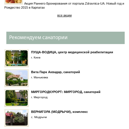
Акция Раннего Бронирования от портала Zdravnica-UA. Новый год и
Рождество 2015 в Карпатах
все акции
Рекомендуем санатории
ПУЩА-ВОДИЦА, центр медицинской реабилитации
г. Киев
Вита Парк Аквадар, санаторий
г. Маньковка
МИРГОРОДКУРОРТ: МИРГОРОД, санаторий
г. Миргород
ВЕРНИГОРА (МОДРЫЧИ), комплекс
с. Модрычи