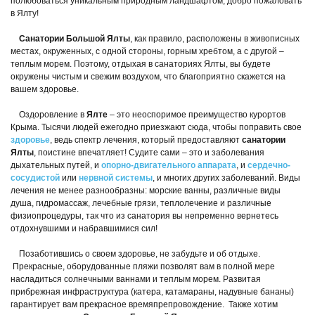
полюбоваться уникальным природным ландшафтом, добро пожаловать
в Ялту!
Санатории Большой Ялты
, как правило, расположены в живописных
местах, окруженных, с одной стороны, горным хребтом, а с другой –
теплым морем. Поэтому, отдыхая в санаториях Ялты, вы будете
окружены чистым и свежим воздухом, что благоприятно скажется на
вашем здоровье.
Оздоровление в
Ялте
– это неоспоримое преимущество курортов
Крыма. Тысячи людей ежегодно приезжают сюда, чтобы поправить свое
здоровье
, ведь спектр лечения, который предоставляют
санатории
Ялты
, поистине впечатляет! Судите сами – это и заболевания
дыхательных путей, и
опорно-двигательного аппарата
, и
сердечно-
сосудистой
или
нервной системы
, и многих других заболеваний. Виды
лечения не менее разнообразны: морские ванны, различные виды
душа, гидромассаж, лечебные грязи, теплолечение и различные
физиопроцедуры, так что из санатория вы непременно вернетесь
отдохнувшими и набравшимися сил!
Позаботившись о своем здоровье, не забудьте и об отдыхе.
Прекрасные, оборудованные пляжи позволят вам в полной мере
насладиться солнечными ваннами и теплым морем. Развитая
прибрежная инфраструктура (катера, катамараны, надувные бананы)
гарантирует вам прекрасное времяпрепровождение. Также хотим