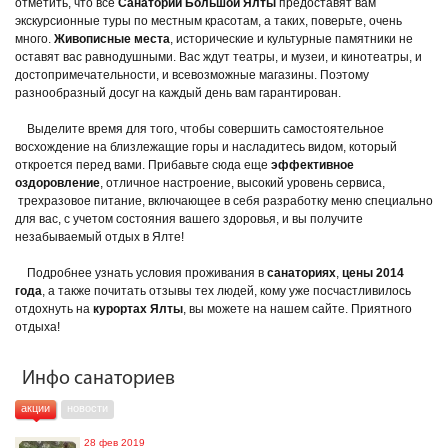
отметить, что все
Санатории Большой Ялты
предоставят вам
экскурсионные туры по местным красотам, а таких, поверьте, очень
много.
Живописные места
, исторические и культурные памятники не
оставят вас равнодушными. Вас ждут театры, и музеи, и кинотеатры, и
достопримечательности, и всевозможные магазины. Поэтому
разнообразный досуг на каждый день вам гарантирован.
Выделите время для того, чтобы совершить самостоятельное
восхождение на близлежащие горы и насладитесь видом, который
откроется перед вами. Прибавьте сюда еще
эффективное
оздоровление
, отличное настроение, высокий уровень сервиса,
трехразовое питание, включающее в себя разработку меню специально
для вас, с учетом состояния вашего здоровья, и вы получите
незабываемый отдых в Ялте!
Подробнее узнать условия проживания в
санаториях
,
цены 2014
года
, а также почитать отзывы тех людей, кому уже посчастливилось
отдохнуть на
курортах Ялты
, вы можете на нашем сайте. Приятного
отдыха!
Инфо санаториев
акции
новости
28 фев 2019