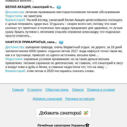
появился аппетит...
БЕЛАЯ АКАЦИЯ, санаторий-п...
18
Достоинства:
лечение проживание месторасположение питание обслуживание
Недостатки:
не заметила
Комментарий:
На мой взгляд, санаторий Белая Акация целесообразно посещать
с целью поправить здоро-вье. Отдыхать - скорее всего нет, потому что зная
сколько тут приятных и полезных про-цедур предлагают для здоровья, то лучше
сразу браать путевки с лечением спасибо огромное александру что подсказал
просто отметить...
НАФТУСЯ ПРИКАРПАТЬЯ, сана...
5
Достоинства:
шикарная природа. очень бюджетный отдых. не дорого. за 18 дней
заплатил менее 6000 гривен. отдыхал летом 2017. вода нафтуся точно такая же,
как и в трускавце. привозят из одного источника. весьма прие...
Недостатки:
скромные условия проживания. но за такие деньги весьма
приемлемо. питание скромное но диетические. но главное, что санаторий в лесу
и вокруг елки и дубы и белки. и главные недостаток тот, что на зиму ...
Комментарий:
этим летом в 2020 постараюсь поехать снова.
Главная
О проекте
Обратная связь
Оферта
Правила и условия
Добавить санаторий
Реклама на портале
Добавить санаторий
1
Лечебные
санатории Украины