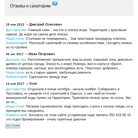
4
Отзывы о санатории
Дмитрий Олегович
19 ноя 2012
Достоинства:
Главный плюс - чистое и теплое море. Территория с красивым
парком. До моря на самом деле близко.
Недостатки:
Столовая не понравилась... Зав некоторые процедуры платили.
Комментарий:
Неплохой санаторий со своими особенностями, съездить можно,
но осторожно.
Иван Петрович
30 окт 2017
Достоинства:
Расположение: прекрасное, вид на море, парковая зона, довольно
далеко от центра города, близость к морю Номера: жил в корпусе «Бриз»,
номера хорошие, уютные, все необходимое есть. Персонал: доброжел...
Недостатки:
есть старые здания, требующие ремонта
Комментарий:
Однозначно приеду еще.
Олег
14 ноя 2017
Достоинства:
Отдыхали в конце октября - начале ноября. Собирались в
Трускавец, но увидели этот санаторий в Одессе, у них свой источник
минеральной воды прямо на территории. Привлекли низкие цены на осень. Мы
не по...
Недостатки:
Питание скромноватое, надо приходить строго к началу обеда, но в
принципе мы наедались.
Комментарий:
Контакты на этом сайте устаревшие надо звонить 050 333-92-15
это отдел бронирования - очень приятные девочки
все отзывы