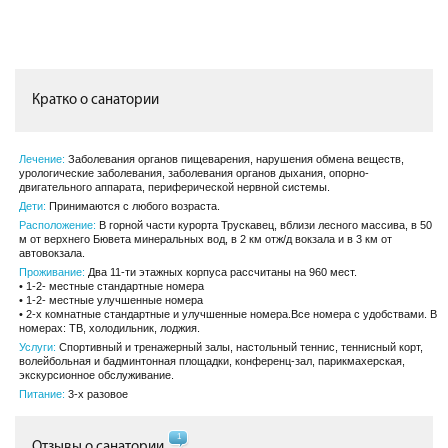
Кратко о санатории
Лечение:
Заболевания органов пищеварения, нарушения обмена веществ,
урологические заболевания, заболевания органов дыхания, опорно-
двигательного аппарата, периферической нервной системы.
Дети:
Принимаются с любого возраста.
Расположение:
В горной части курорта Трускавец, вблизи лесного массива, в 50
м от верхнего Бювета минеральных вод, в 2 км отж/д вокзала и в 3 км от
автовокзала.
Проживание:
Два 11-ти этажных корпуса рассчитаны на 960 мест.
• 1-2- местные стандартные номера
• 1-2- местные улучшенные номера
• 2-х комнатные стандартные и улучшенные номера.Все номера с удобствами. В
номерах: ТВ, холодильник, лоджия.
Услуги:
Спортивный и тренажерный залы, настольный теннис, теннисный корт,
волейбольная и бадминтонная площадки, конференц-зал, парикмахерская,
экскурсионное обслуживание.
Питание:
3-х разовое
1
Отзывы о санатории