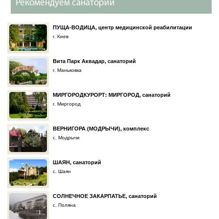
Рекомендуем санатории
ПУЩА-ВОДИЦА, центр медицинской реабилитации
г. Киев
Вита Парк Аквадар, санаторий
г. Маньковка
МИРГОРОДКУРОРТ: МИРГОРОД, санаторий
г. Миргород
ВЕРНИГОРА (МОДРЫЧИ), комплекс
с. Модрычи
ШАЯН, санаторий
с. Шаян
СОЛНЕЧНОЕ ЗАКАРПАТЬЕ, санаторий
с. Поляна