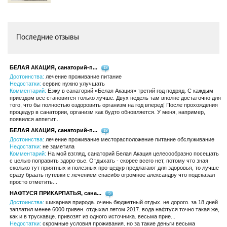
Последние отзывы
БЕЛАЯ АКАЦИЯ, санаторий-п...
18
Достоинства:
лечение проживание питание
Недостатки:
сервис нужно улучшать
Комментарий:
Езжу в санаторий «Белая Акация» третий год подряд. С каждым
приездом все становится только лучше. Двух недель там вполне достаточно для
того, что бы полностью оздоровить организм на год вперед! После прохождения
процедур в санатории, организм как будто обновляется. У меня, например,
появился аппетит...
БЕЛАЯ АКАЦИЯ, санаторий-п...
18
Достоинства:
лечение проживание месторасположение питание обслуживание
Недостатки:
не заметила
Комментарий:
На мой взгляд, санаторий Белая Акация целесообразно посещать
с целью поправить здоро-вье. Отдыхать - скорее всего нет, потому что зная
сколько тут приятных и полезных про-цедур предлагают для здоровья, то лучше
сразу браать путевки с лечением спасибо огромное александру что подсказал
просто отметить...
НАФТУСЯ ПРИКАРПАТЬЯ, сана...
5
Достоинства:
шикарная природа. очень бюджетный отдых. не дорого. за 18 дней
заплатил менее 6000 гривен. отдыхал летом 2017. вода нафтуся точно такая же,
как и в трускавце. привозят из одного источника. весьма прие...
Недостатки:
скромные условия проживания. но за такие деньги весьма