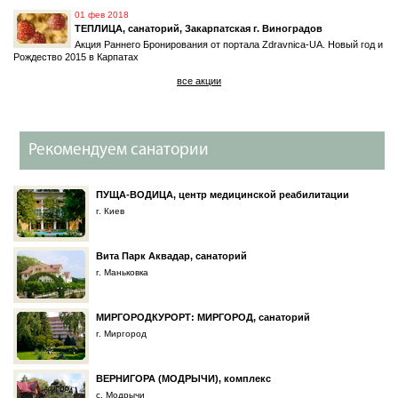
01 фев 2018
ТЕПЛИЦА, санаторий, Закарпатская г. Виноградов
Акция Раннего Бронирования от портала Zdravnica-UA. Новый год и
Рождество 2015 в Карпатах
все акции
Рекомендуем санатории
ПУЩА-ВОДИЦА, центр медицинской реабилитации
г. Киев
Вита Парк Аквадар, санаторий
г. Маньковка
МИРГОРОДКУРОРТ: МИРГОРОД, санаторий
г. Миргород
ВЕРНИГОРА (МОДРЫЧИ), комплекс
с. Модрычи