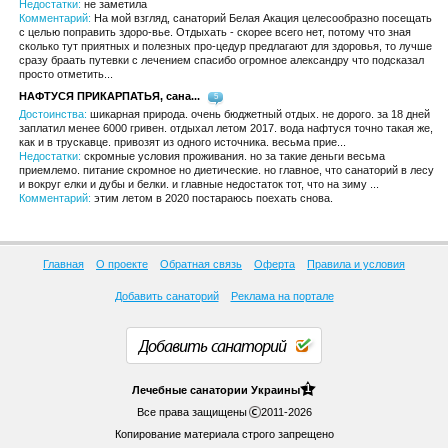
Недостатки:
не заметила
Комментарий:
На мой взгляд, санаторий Белая Акация целесообразно посещать
с целью поправить здоро-вье. Отдыхать - скорее всего нет, потому что зная
сколько тут приятных и полезных про-цедур предлагают для здоровья, то лучше
сразу браать путевки с лечением спасибо огромное александру что подсказал
просто отметить...
НАФТУСЯ ПРИКАРПАТЬЯ, сана...
5
Достоинства:
шикарная природа. очень бюджетный отдых. не дорого. за 18 дней
заплатил менее 6000 гривен. отдыхал летом 2017. вода нафтуся точно такая же,
как и в трускавце. привозят из одного источника. весьма прие...
Недостатки:
скромные условия проживания. но за такие деньги весьма
приемлемо. питание скромное но диетические. но главное, что санаторий в лесу
и вокруг елки и дубы и белки. и главные недостаток тот, что на зиму ...
Комментарий:
этим летом в 2020 постараюсь поехать снова.
Главная
О проекте
Обратная связь
Оферта
Правила и условия
Добавить санаторий
Реклама на портале
Добавить санаторий
1
Лечебные
санатории Украины
Все права защищены
2011-2026
Копирование материала строго запрещено