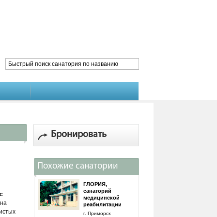
Бронировать
Похожие санатории
ГЛОРИЯ,
санаторий
с
медицинской
 на
реабилитации
чистых
г. Приморск