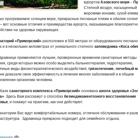
курортов
Азовского моря
–
Пр
Степной воздух, насыщенный
морскими ионами, сухой клима
шо прогреваемое солнцем море, прекрасные песчаные пляжи и обилие солн
 – вот основные отличия и преимущества курорта, оказывающие благоприятн
ействие на здоровье окружающих.
наторий «Приморский»
расположен в 500 метрах от оборудованного песчано
 и в нескольких километрах от уникального степного
заповедника «Коса оби
здравнице применяются лучшие, проверенные временем санаторные методы
ния, среди которых можно особо выделить бальнеотерапия, гидротерапию,
ичные виды физиотерапевтического воздействия,
грязелечение
,
лечебный м
они доказали свою эффективность в лечении многих заболеваний и в общем
ровлении организма человека.
 базе
санаторного комплекса «Приморский»
основана
школа здоровья «Зо
а»
. Здесь Вам расскажут о способах
безмедикаментозного восстановления
овья
, и покажут на практике, как они действуют.
санатории Вас ждут комфортабельные номера, отличное обслуживание и раз
аструктура. Здравница прекрасно подходит для семейного отдыха.
чение