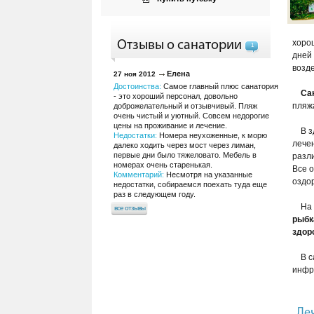
хоро
Отзывы о санатории
1
дней
возд
Елена
27 ноя 2012
Достоинства:
Самое главный плюс санатория
Са
- это хороший персонал, довольно
пляжа
доброжелательный и отзывчивый. Пляж
очень чистый и уютный. Совсем недорогие
цены на проживание и лечение.
В 
Недостатки:
Номера неухоженные, к морю
лече
далеко ходить через мост через лиман,
первые дни было тяжеловато. Мебель в
разл
номерах очень старенькая.
Все 
Комментарий:
Несмотря на указанные
оздо
недостатки, собираемся поехать туда еще
раз в следующем году.
На
все отзывы
рыбк
здор
В 
инфр
Ле