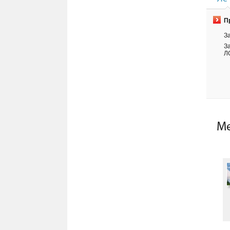
П
З
З
Л
Ме