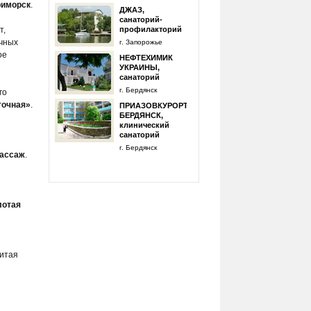
иморск
.
ДЖАЗ,
санаторий-
т,
профилакторий
ечных
г. Запорожье
ое
НЕФТЕХИМИК
УКРАИНЫ,
санаторий
г. Бердянск
го
точная»
.
ПРИАЗОВКУРОРТ:
БЕРДЯНСК,
клинический
санаторий
г. Бердянск
ассаж
.
лотая
витая