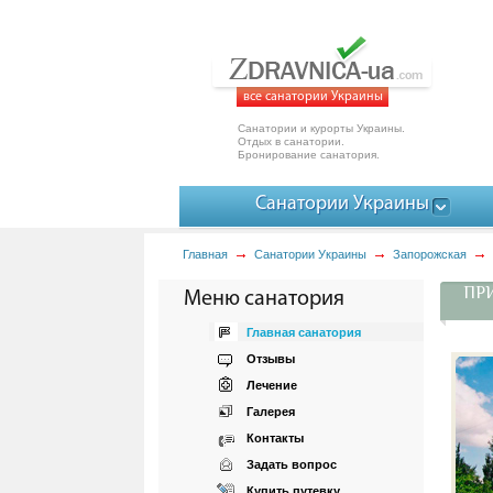
все санатории Украины
Санатории и курорты Украины.
Отдых в санатории.
Бронирование санатория.
Санатории Украины
Главная
Санатории Украины
Запорожская
ПРИ
Меню санатория
Главная санатория
Отзывы
Лечение
Галерея
Контакты
Задать вопрос
Купить путевку