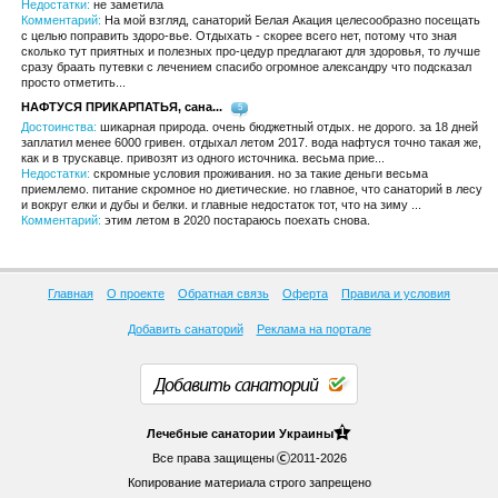
Недостатки:
не заметила
Комментарий:
На мой взгляд, санаторий Белая Акация целесообразно посещать
с целью поправить здоро-вье. Отдыхать - скорее всего нет, потому что зная
сколько тут приятных и полезных про-цедур предлагают для здоровья, то лучше
сразу браать путевки с лечением спасибо огромное александру что подсказал
просто отметить...
НАФТУСЯ ПРИКАРПАТЬЯ, сана...
5
Достоинства:
шикарная природа. очень бюджетный отдых. не дорого. за 18 дней
заплатил менее 6000 гривен. отдыхал летом 2017. вода нафтуся точно такая же,
как и в трускавце. привозят из одного источника. весьма прие...
Недостатки:
скромные условия проживания. но за такие деньги весьма
приемлемо. питание скромное но диетические. но главное, что санаторий в лесу
и вокруг елки и дубы и белки. и главные недостаток тот, что на зиму ...
Комментарий:
этим летом в 2020 постараюсь поехать снова.
Главная
О проекте
Обратная связь
Оферта
Правила и условия
Добавить санаторий
Реклама на портале
Добавить санаторий
1
Лечебные
санатории Украины
Все права защищены
2011-2026
Копирование материала строго запрещено