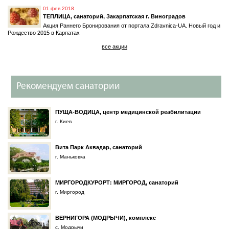
01 фев 2018
ТЕПЛИЦА, санаторий, Закарпатская г. Виноградов
Акция Раннего Бронирования от портала Zdravnica-UA. Новый год и
Рождество 2015 в Карпатах
все акции
Рекомендуем санатории
ПУЩА-ВОДИЦА, центр медицинской реабилитации
г. Киев
Вита Парк Аквадар, санаторий
г. Маньковка
МИРГОРОДКУРОРТ: МИРГОРОД, санаторий
г. Миргород
ВЕРНИГОРА (МОДРЫЧИ), комплекс
с. Модрычи