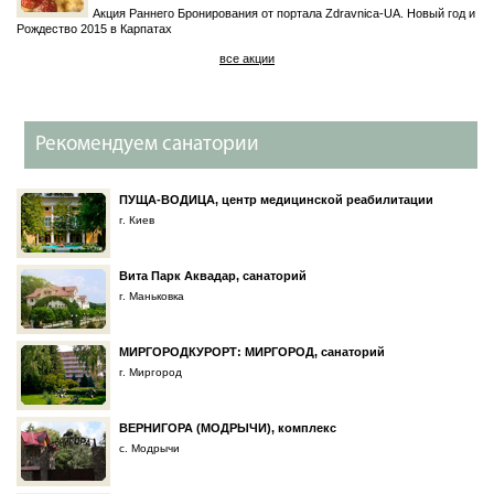
Акция Раннего Бронирования от портала Zdravnica-UA. Новый год и
Рождество 2015 в Карпатах
все акции
Рекомендуем санатории
ПУЩА-ВОДИЦА, центр медицинской реабилитации
г. Киев
Вита Парк Аквадар, санаторий
г. Маньковка
МИРГОРОДКУРОРТ: МИРГОРОД, санаторий
г. Миргород
ВЕРНИГОРА (МОДРЫЧИ), комплекс
с. Модрычи