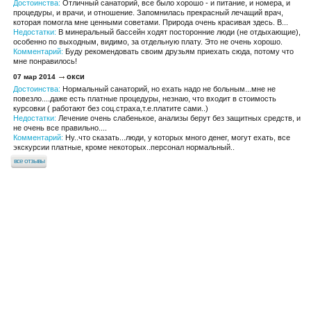
Достоинства:
Отличный санаторий, все было хорошо - и питание, и номера, и
процедуры, и врачи, и отношение. Запомнилась прекрасный лечащий врач,
которая помогла мне ценными советами. Природа очень красивая здесь. В...
Недостатки:
В минеральный бассейн ходят посторонние люди (не отдыхающие),
особенно по выходным, видимо, за отдельную плату. Это не очень хорошо.
Комментарий:
Буду рекомендовать своим друзьям приехать сюда, потому что
мне понравилось!
окси
07 мар 2014
Достоинства:
Нормальный санаторий, но ехать надо не больным...мне не
повезло....даже есть платные процедуры, незнаю, что входит в стоимость
курсовки ( работают без соц.страха,т.е.платите сами..)
Недостатки:
Лечение очень слабенькое, анализы берут без защитных средств, и
не очень все правильно....
Комментарий:
Ну..что сказать...люди, у которых много денег, могут ехать, все
экскурсии платные, кроме некоторых..персонал нормальный..
все отзывы