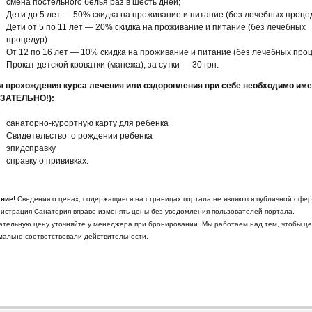
смена постельного белья раз в шесть дней;
Дети до 5 лет — 50% скидка на проживание и питание (без лечебных проце
Дети от 5 по 11 лет — 20% скидка на проживание и питание (без лечебных
процедур)
От 12 по 16 лет — 10% скидка на проживание и питание (без лечебных про
Прокат детской кроватки (манежа), за сутки — 30 грн.
я прохождения курса лечения или оздоровления при себе необходимо име
ЗАТЕЛЬНО!):
санаторно-курортную карту для ребенка
Свидетельство о рождении ребенка
эпидсправку
справку о прививках.
ние!
Сведения о ценах, содержащиеся на страницах портала не являются публичной офер
истрация Санатория вправе изменять цены без уведомления пользователей портала.
ательную цену уточняйте у менеджера при бронировании. Мы работаем над тем, чтобы ц
мально соответствовали действительности.