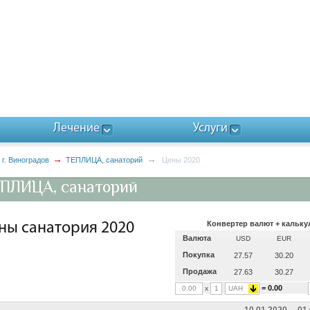
Лечение
Услуги
г. Виноградов
ТЕПЛИЦА, санаторий
Цены 2020
ПЛИЦА, санаторий
Конвертер валют + кальку
ны санатория 2020
Валюта
USD
EUR
Покупка
27.57
30.20
Продажа
27.63
30.27
= 0.00
x
UAH
10.01.2020
01