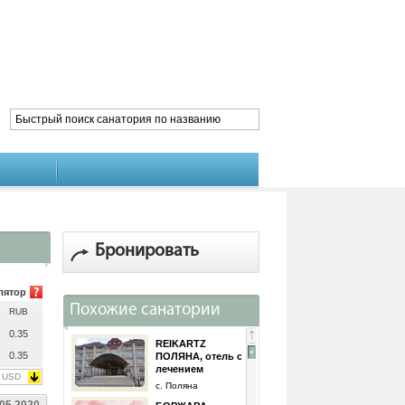
Бронировать
лятор
Похожие санатории
RUB
0.35
REIKARTZ
0.35
ПОЛЯНА, отель с
лечением
USD
с. Поляна
.05.2020