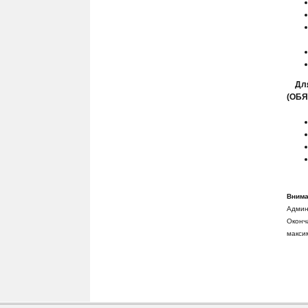
Дл
(ОБЯ
Внима
Админ
Оконч
макси