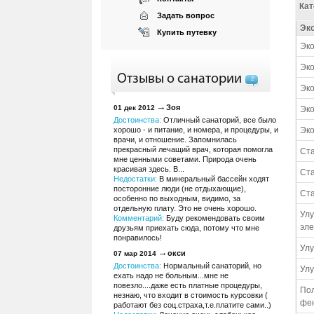
Кат
Задать вопрос
Эко
Купить путевку
Эк
Эк
Отзывы о санатории
2
Эко
Зоя
01 дек 2012
Эко
Достоинства:
Отличный санаторий, все было
Эко
хорошо - и питание, и номера, и процедуры, и
врачи, и отношение. Запомнилась
прекрасный лечащий врач, которая помогла
Ста
мне ценными советами. Природа очень
красивая здесь. В...
Ст
Недостатки:
В минеральный бассейн ходят
посторонние люди (не отдыхающие),
Ст
особенно по выходным, видимо, за
отдельную плату. Это не очень хорошо.
Улу
Комментарий:
Буду рекомендовать своим
эле
друзьям приехать сюда, потому что мне
понравилось!
Ул
окси
07 мар 2014
Достоинства:
Нормальный санаторий, но
Ул
ехать надо не больным...мне не
повезло....даже есть платные процедуры,
Пол
незнаю, что входит в стоимость курсовки (
фен
работают без соц.страха,т.е.платите сами..)