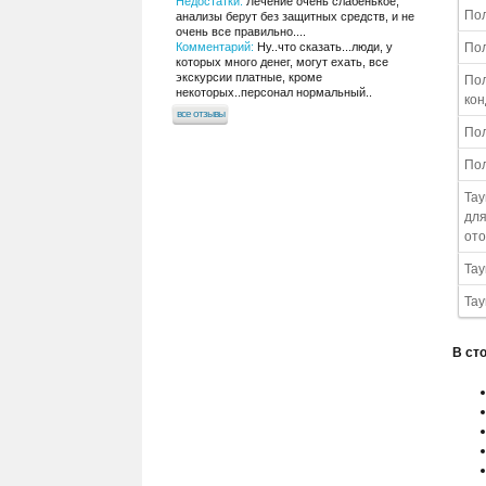
Недостатки:
Лечение очень слабенькое,
Пол
анализы берут без защитных средств, и не
очень все правильно....
Пол
Комментарий:
Ну..что сказать...люди, у
которых много денег, могут ехать, все
экскурсии платные, кроме
Пол
некоторых..персонал нормальный..
кон
все отзывы
Пол
Пол
Тау
для
ото
Тау
Тау
В ст