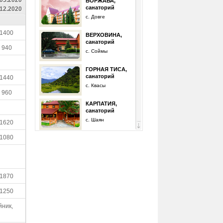
БОРЖАВА,
санаторий
.12.2020
с. Довге
1400
ВЕРХОВИНА,
санаторий
940
с. Соймы
ГОРНАЯ ТИСА,
санаторий
1440
с. Квасы
960
КАРПАТИЯ,
санаторий
с. Шаян
1620
1080
КВИТКА
ПОЛОНИНЫ,
санаторий
с. Солочин
КРИШТАЛЕВЕ
1870
ДЖЕРЕЛО,
санаторий
1250
с. Солочин
йник,
ПЕРЛЫНА
КАРПАТ
(Закарпатская