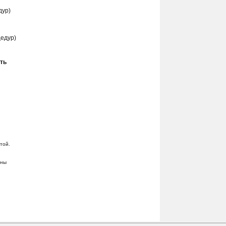
БОЛЬНИЦА
дур)
пгт Солотвино
ШАЯН,
санаторий
цедур)
с. Шаян
ть
той.
ены