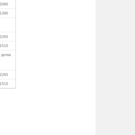
область),
2080
санаторий
с. Карпаты
1390
ПОЛЯНА,
санаторий
с. Поляна
2265
Санаторий
Карпаты
1510
с. Карпаты
. доска
СИНЯК,
санаторий
с. Синяк
2265
СОЛНЕЧНАЯ
1510
ПОЛЯНА,
санаторный
комплекс
с. Поляна
СОЛНЕЧНОЕ
ЗАКАРПАТЬЕ,
санаторий
с. Поляна
УКРАИНСКАЯ
АЛЛЕРГОЛОГИЧЕСКАЯ