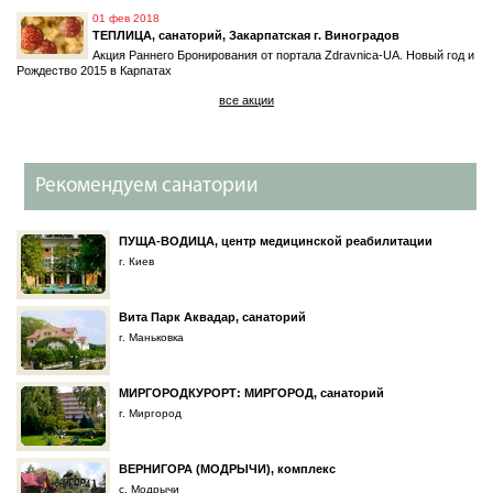
01 фев 2018
ТЕПЛИЦА, санаторий, Закарпатская г. Виноградов
Акция Раннего Бронирования от портала Zdravnica-UA. Новый год и
Рождество 2015 в Карпатах
все акции
Рекомендуем санатории
ПУЩА-ВОДИЦА, центр медицинской реабилитации
г. Киев
Вита Парк Аквадар, санаторий
г. Маньковка
МИРГОРОДКУРОРТ: МИРГОРОД, санаторий
г. Миргород
ВЕРНИГОРА (МОДРЫЧИ), комплекс
с. Модрычи