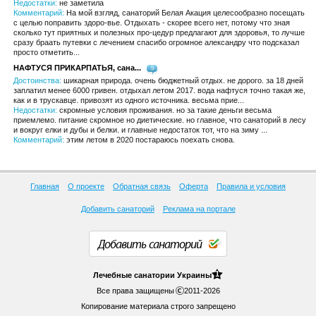
Недостатки:
не заметила
Комментарий:
На мой взгляд, санаторий Белая Акация целесообразно посещать
с целью поправить здоро-вье. Отдыхать - скорее всего нет, потому что зная
сколько тут приятных и полезных про-цедур предлагают для здоровья, то лучше
сразу браать путевки с лечением спасибо огромное александру что подсказал
просто отметить...
НАФТУСЯ ПРИКАРПАТЬЯ, сана...
5
Достоинства:
шикарная природа. очень бюджетный отдых. не дорого. за 18 дней
заплатил менее 6000 гривен. отдыхал летом 2017. вода нафтуся точно такая же,
как и в трускавце. привозят из одного источника. весьма прие...
Недостатки:
скромные условия проживания. но за такие деньги весьма
приемлемо. питание скромное но диетические. но главное, что санаторий в лесу
и вокруг елки и дубы и белки. и главные недостаток тот, что на зиму ...
Комментарий:
этим летом в 2020 постараюсь поехать снова.
Главная
О проекте
Обратная связь
Оферта
Правила и условия
Добавить санаторий
Реклама на портале
Добавить санаторий
1
Лечебные
санатории Украины
Все права защищены
2011-2026
Копирование материала строго запрещено