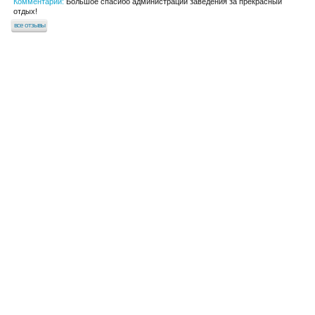
Комментарий:
Большое спасибо администрации заведения за прекрасный
отдых!
все отзывы