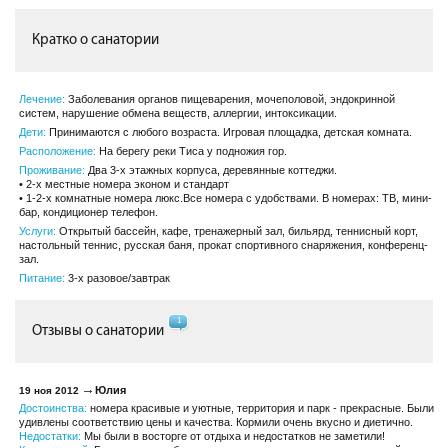
Кратко о санатории
Лечение:
Заболевания органов пищеварения, мочеполовой, эндокринной
систем, нарушение обмена веществ, аллергии, интоксикации.
Дети:
Принимаются с любого возраста. Игровая площадка, детская комната.
Расположение:
На берегу реки Тиса у подножия гор.
Проживание:
Два 3-х этажных корпуса, деревянные коттеджи.
• 2-х местные номера эконом и стандарт
• 1-2-х комнатные номера люкс.Все номера с удобствами. В номерах: ТВ, мини-
бар, кондиционер телефон.
Услуги:
Открытый бассейн, кафе, тренажерный зал, бильярд, теннисный корт,
настольный теннис, русская баня, прокат спортивного снаряжения, конференц-
зал.
Питание:
3-х разовое/завтрак
1
Отзывы о санатории
Юлия
19 ноя 2012
Достоинства:
номера красивые и уютные, территория и парк - прекрасные. Были
удивлены соответствию цены и качества. Кормили очень вкусно и диетично.
Недостатки:
Мы были в восторге от отдыха и недостатков не заметили!