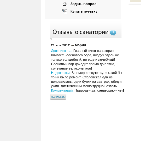
Задать вопрос
Купить путевку
Отзывы о санатории
1
Мария
21 ноя 2012
Достоинства:
Главный плюс санатория -
близость соснового бора, воздух здесь не
только волшебный, но еще и лечебный!
Сосновый бор доходит прямо до пляжа,
сочетание великолепное!
Недостатки:
В номере отсутствует какой бы
то ни было ремонт. Столовская еда не
понравилась, одни булки на завтрак, обед и
ужин. Диетическим меню трудно назвать.
Комментарий:
Природе - да, санаторию - нет!
все отзывы