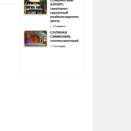
СЛАВЯНСКИЙ
КУРОРТ,
санаторно-
курортный
реабилитационный
центр
г. Славянск
СОЛЯНАЯ
СИМФОНИЯ,
спелеосанаторий
г. Соледар