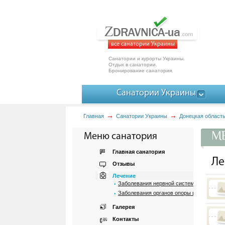
все санатории Украины
Санатории и курорты Украины.
Отдых в санатории.
Бронирование санатория.
Санатории Украины
Главная
Санатории Украины
Донецкая област
МЕ
Меню санатория
Главная санатория
Ле
Отзывы
Лечение
Заболевания нервной системы
Заболевания органов опоры и движения
Галерея
Контакты