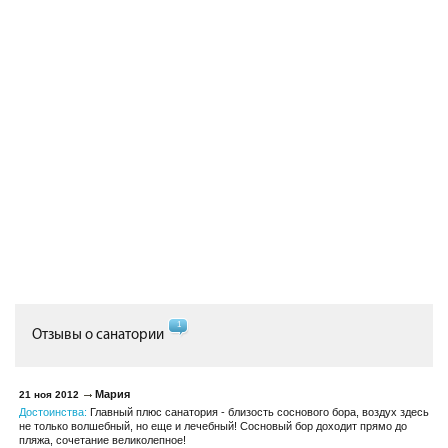
1
Отзывы о санатории
Мария
21 ноя 2012
Достоинства:
Главный плюс санатория - близость соснового бора, воздух здесь
не только волшебный, но еще и лечебный! Сосновый бор доходит прямо до
пляжа, сочетание великолепное!