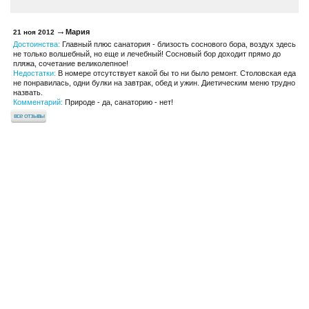
Мария
21 ноя 2012
Достоинства:
Главный плюс санатория - близость соснового бора, воздух здесь
не только волшебный, но еще и лечебный! Сосновый бор доходит прямо до
пляжа, сочетание великолепное!
Недостатки:
В номере отсутствует какой бы то ни было ремонт. Столовская еда
не понравилась, одни булки на завтрак, обед и ужин. Диетическим меню трудно
назвать.
Комментарий:
Природе - да, санаторию - нет!
все отзывы