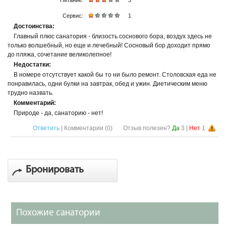
Питание:
3
Сервис:
1
Достоинства:
Главный плюс санатория - близость соснового бора, воздух здесь не
только волшебный, но еще и лечебный! Сосновый бор доходит прямо
до пляжа, сочетание великолепное!
Недостатки:
В номере отсутствует какой бы то ни было ремонт. Столовская еда не
понравилась, одни булки на завтрак, обед и ужин. Диетическим меню
трудно назвать.
Комментарий:
Природе - да, санаторию - нет!
Ответить
| Комментарии (
0
)
Отзыв полезен?
Да
3
|
Нет
1
Бронировать
Похожие санатории