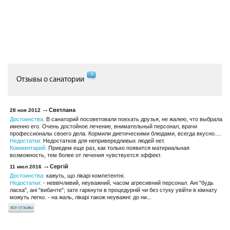
2
Отзывы о санатории
Светлана
28 ноя 2012
Достоинства:
В санаторий посоветовали поехать друзья, не жалею, что выбрала
именно его. Очень достойное лечение, внимательный персонал, врачи
профессионалы своего дела. Кормили диетическими блюдами, всегда вкусно....
Недостатки:
Недостатков для непривередливых людей нет.
Комментарий:
Приедем еще раз, как только появится материальная
возможность, тем более от лечения чувствуется эффект.
Сергій
11 июл 2016
Достоинства:
кажуть, що лікарі компетентні.
Недостатки:
- неввічливий, неуважний, часом агресивний персонал. Ані "будь
ласка", ані "вибачте"; зате гаркнути в процедурній чи без стуку увійти в кімнату
можуть легко. - на жаль, лікарі також неуважні: до ни...
все отзывы