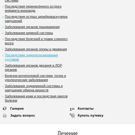
системы
Последствия перенесённого острого
инфаркта миокарда
Последствия острых цереброваскулярных
нарушений
Заболевания органов пищеварения
Заболевания нервной системы
Последствия болезней и травм спинного
мозга
Заболевания органов опоры и движения
Последствия эндопротезирования
суставов
Заболевания органов дихання и ЛОР
органов
Болезни мочеполовой системи, почек и
урологические заболевания
Заболевания эндокринной системы и
нарушение обмена веществ
Заболевания кожи и последствия ожоговой
болезни
Галерея
Контакты
Задать вопрос
Купить путевку
Лечение