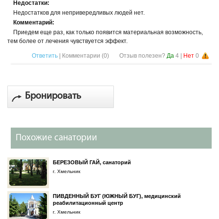
Недостатки:
Недостатков для непривередливых людей нет.
Комментарий:
Приедем еще раз, как только появится материальная возможность,
тем более от лечения чувствуется эффект.
Ответить
| Комментарии (
0
)
Отзыв полезен?
Да
4
|
Нет
0
Бронировать
Похожие санатории
БЕРЕЗОВЫЙ ГАЙ, санаторий
г. Хмельник
ПИВДЕННЫЙ БУГ (ЮЖНЫЙ БУГ), медицинский
реабилитационный центр
г. Хмельник