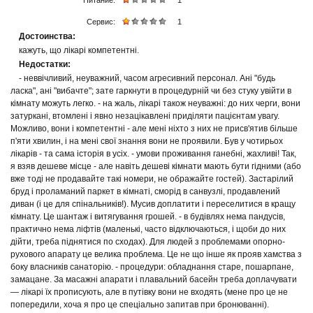
Питание:
1
Сервис:
1
Достоинства:
кажуть, що лікарі компетентні.
Недостатки:
- неввічливий, неуважний, часом агресивний персонал. Ані "будь
ласка", ані "вибачте"; зате гаркнути в процедурній чи без стуку увійти в
кімнату можуть легко. - на жаль, лікарі також неуважні: до них черги, вони
затуркані, втомлені і явно незацікавлені приділяти пацієнтам увагу.
Можливо, вони і компетентні - але мені ніхто з них не присв'ятив більше
п'яти хвилин, і на мені свої знання вони не проявили. Був у чотирьох
лікарів - та сама історія в усіх. - умови проживання ганебні, жахливі! Так,
я взяв дешеве місце - але навіть дешеві кімнати мають бути гідними (або
вже тоді не продавайте такі номери, не ображайте гостей). Застарілий
бруд і проламаний паркет в кімнаті, сморід в санвузлі, продавлений
диван (і це для спінальників!). Мусив доплатити і переселитися в кращу
кімнату. Це шантаж і витягування грошей. - в будівлях нема пандусів,
практично нема ліфтів (маленькі, часто відключаються, і щоби до них
дійти, треба піднятися по сходах). Для людей з проблемами опорно-
рухового апарату це велика проблема. Це не що інше як прояв хамства з
боку власників санаторію. - процедури: обладнання старе, пошарпане,
замацане. За масажні апарати і плавальний басейн треба доплачувати
— лікарі їх прописують, але в путівку вони не входять (мене про це не
попередили, хоча я про це спеціально запитав при бронюванні).