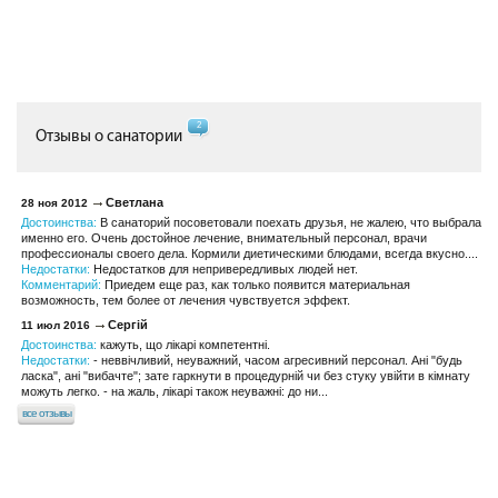
2
Отзывы о санатории
Светлана
28 ноя 2012
Достоинства:
В санаторий посоветовали поехать друзья, не жалею, что выбрала
именно его. Очень достойное лечение, внимательный персонал, врачи
профессионалы своего дела. Кормили диетическими блюдами, всегда вкусно....
Недостатки:
Недостатков для непривередливых людей нет.
Комментарий:
Приедем еще раз, как только появится материальная
возможность, тем более от лечения чувствуется эффект.
Сергій
11 июл 2016
Достоинства:
кажуть, що лікарі компетентні.
Недостатки:
- неввічливий, неуважний, часом агресивний персонал. Ані "будь
ласка", ані "вибачте"; зате гаркнути в процедурній чи без стуку увійти в кімнату
можуть легко. - на жаль, лікарі також неуважні: до ни...
все отзывы