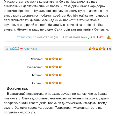
Масажистам теж мусив доплачувати, бо в путівку входить лише
символічний десятихвилинний масаж. - і така дрібничка: в коридорах
шостиповерхового лікувального корпусу, по якому мусять лазити вгору і
вниз люди з хворими суглобами і хребтом, бо ліфт майже не працює, в
парі місць стоять дивани. Але над ними напис: “Лягати не можна,
спустіться на другий поверх”. Дивани їм важливіші за пацієнтів. Яка
зневага. Нікому і нізащо не раджу Санаторій залізничників у Хмільнику.
Ответить
| Комментарии (
0
)
Отзыв полезен?
Да
0
|
Нет
0
2012
Светлана
5.0
28 ноя
Общее значение:
Лечение:
5
Проживание:
5
Питание:
5
Сервис:
5
Достоинства:
В санаторий посоветовали поехать друзья, не жалею, что выбрала
именно его. Очень достойное лечение, внимательный персонал, врачи
профессионалы своего дела. Кормили диетическими блюдами, всегда
вкусно. Условия хорошие, ремонт. Территория ухоженная, есть где
погулять и отдохнуть.