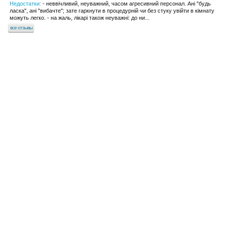
Недостатки:
- неввічливий, неуважний, часом агресивний персонал. Ані "будь
ласка", ані "вибачте"; зате гаркнути в процедурній чи без стуку увійти в кімнату
можуть легко. - на жаль, лікарі також неуважні: до ни...
все отзывы