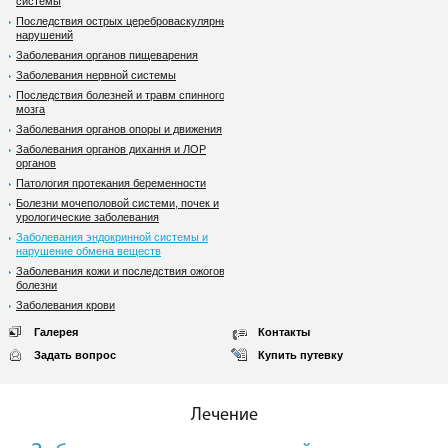
системы
Последствия острых цереброваскулярных
нарушений
Заболевания органов пищеварения
Заболевания нервной системы
Последствия болезней и травм спинного
мозга
Заболевания органов опоры и движения
Заболевания органов дихання и ЛОР
органов
Патология протекания беременности
Болезни мочеполовой системи, почек и
урологические заболевания
Заболевания эндокринной системы и
нарушение обмена веществ
Заболевания кожи и последствия ожоговой
болезни
Заболевания крови
Галерея
Контакты
Задать вопрос
Купить путевку
Лечение