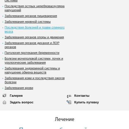
системы
Последствия острых цереброваскулярных
нарушений
Заболевания органов пищеварения
Заболевания нервной системы
Последствия болезней и травм спинного
мозга
Заболевания органов опоры и движения
Заболевания органов дихання и ЛОР
органов
Патология протекания беременности
Болезни мочеполовой системи, почек и
урологические заболевания
Заболевания эндокринной системы и
нарушение обмена веществ
Заболевания кожи и последствия ожоговой
болезни
Заболевания крови
Галерея
Контакты
Задать вопрос
Купить путевку
Лечение