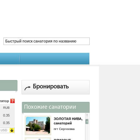
Бронировать
лятор
Похожие санатории
RUB
0.35
ЗОЛОТАЯ НИВА,
0.35
санаторий
пгт Сергеевка
USD