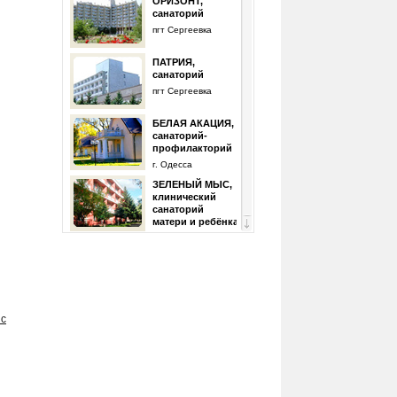
ОРИЗОНТ,
санаторий
пгт Сергеевка
ПАТРИЯ,
санаторий
пгт Сергеевка
БЕЛАЯ АКАЦИЯ,
санаторий-
профилакторий
г. Одесса
ЗЕЛЕНЫЙ МЫС,
клинический
санаторий
матери и ребёнка
г. Одесса
ИМ. ГОРЬКОГО,
санаторий
г. Одесса
 с
ИМ. ПИРОГОВА
(Куяльник),
санаторий
г. Одесса
КАРОЛИНО-
БУГАЗ,