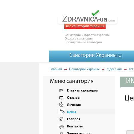
все санатории Украины
Санатории и курорты Украины.
Отдых в санатории.
Бронирование санатория.
Санатории Украины
Главная
Санатории Украины
Одесская
пгт
ИМ
Меню санатория
Главная санатория
Це
Отзывы
Лечение
Цены
Галерея
Контакты
Задать вопрос