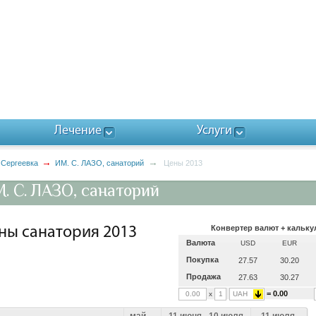
Лечение
Услуги
 Сергеевка
ИМ. С. ЛАЗО, санаторий
Цены 2013
. С. ЛАЗО, санаторий
Конвертер валют + кальку
ны санатория 2013
Валюта
USD
EUR
Покупка
27.57
30.20
Продажа
27.63
30.27
= 0.00
x
UAH
май –
11 июня - 10 июля
11 июля-