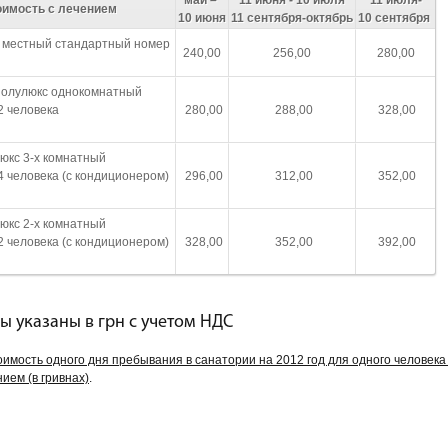
оимость с лечением
10 июня
11 сентября-октябрь
10 сентября
 местный стандартный номер
240,00
256,00
280,00
олулюкс однокомнатный
2 человека
280,00
288,00
328,00
юкс 3-х комнатный
4 человека (с кондиционером)
296,00
312,00
352,00
юкс 2-х комнатный
2 человека (с кондиционером)
328,00
352,00
392,00
ы указаны в грн с учетом НДС
имость одного дня пребывания в санатории на 2012 год для одного человека
ием (в гривнах)
.