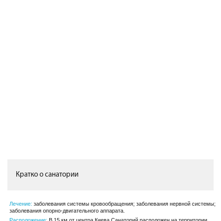
Кратко о санатории
Лечение:
заболевания системы кровообращения; заболевания нервной системы;
заболевания опорно-двигательного аппарата.
Расположение:
В 15 км от центра Киева.Санаторий расположен на территории