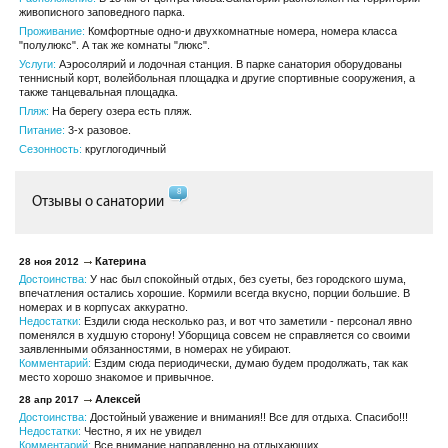
живописного заповедного парка.
Проживание:
Комфортные одно-и двухкомнатные номера, номера класса
"полулюкс". А так же комнаты "люкс".
Услуги:
Аэросолярий и лодочная станция. В парке санатория оборудованы
теннисный корт, волейбольная площадка и другие спортивные сооружения, а
также танцевальная площадка.
Пляж:
На берегу озера есть пляж.
Питание:
3-х разовое.
Сезонность:
круглогодичный
8
Отзывы о санатории
Катерина
28 ноя 2012
Достоинства:
У нас был спокойный отдых, без суеты, без городского шума,
впечатления остались хорошие. Кормили всегда вкусно, порции большие. В
номерах и в корпусах аккуратно.
Недостатки:
Ездили сюда несколько раз, и вот что заметили - персонал явно
поменялся в худшую сторону! Уборщица совсем не справляется со своими
заявленными обязанностями, в номерах не убирают.
Комментарий:
Ездим сюда периодически, думаю будем продолжать, так как
место хорошо знакомое и привычное.
Алексей
28 апр 2017
Достоинства:
Достойный уважение и внимания!! Все для отдыха. Спасибо!!!
Недостатки:
Честно, я их не увидел
Комментарий:
Все внимание направленно на отдыхающих