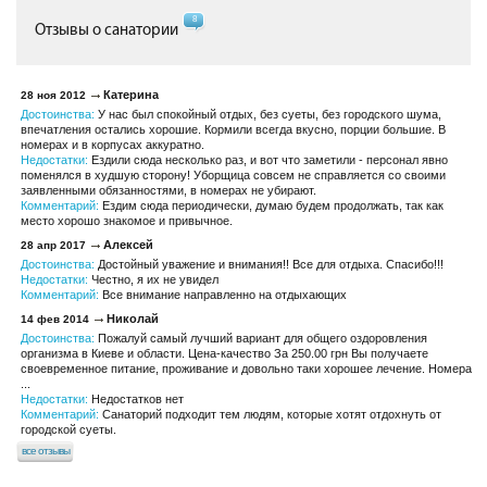
8
Отзывы о санатории
Катерина
28 ноя 2012
Достоинства:
У нас был спокойный отдых, без суеты, без городского шума,
впечатления остались хорошие. Кормили всегда вкусно, порции большие. В
номерах и в корпусах аккуратно.
Недостатки:
Ездили сюда несколько раз, и вот что заметили - персонал явно
поменялся в худшую сторону! Уборщица совсем не справляется со своими
заявленными обязанностями, в номерах не убирают.
Комментарий:
Ездим сюда периодически, думаю будем продолжать, так как
место хорошо знакомое и привычное.
Алексей
28 апр 2017
Достоинства:
Достойный уважение и внимания!! Все для отдыха. Спасибо!!!
Недостатки:
Честно, я их не увидел
Комментарий:
Все внимание направленно на отдыхающих
Николай
14 фев 2014
Достоинства:
Пожалуй самый лучший вариант для общего оздоровления
организма в Киеве и области. Цена-качество За 250.00 грн Вы получаете
своевременное питание, проживание и довольно таки хорошее лечение. Номера
...
Недостатки:
Недостатков нет
Комментарий:
Санаторий подходит тем людям, которые хотят отдохнуть от
городской суеты.
все отзывы