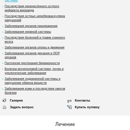
системы
Последствия перенесённого острого
инфаркта миокарда
Последствия острых цереброваскулярных
нарушений
Заболевания органов пищеварения
Заболевания нервной системы
Последствия болезней и травм спинного
мозга
Заболевания органов опоры и движения
Заболевания органов дихання и ЛОР
органов
Патология протекания беременности
Болезни мочеполовой системи, почек и
урологические заболевания
Заболевания эндокринной системы и
нарушение обмена веществ
Заболевания кожи и последствия ожоговой
болезни
Галерея
Контакты
Задать вопрос
Купить путевку
Лечение