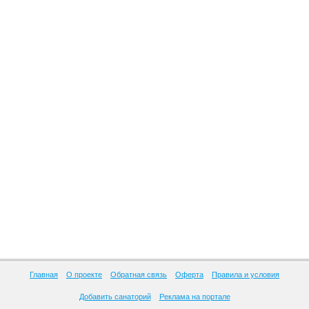
Главная
О проекте
Обратная связь
Оферта
Правила и условия
Добавить санаторий
Реклама на портале