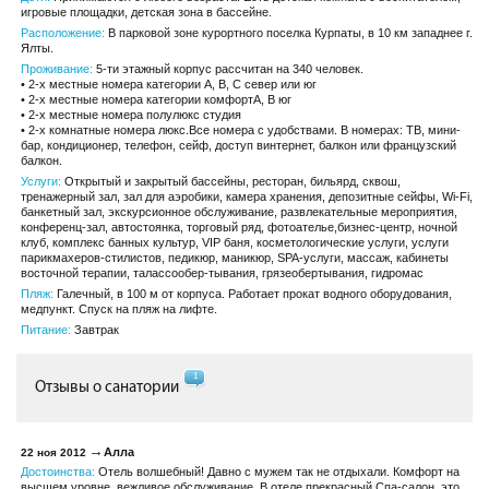
игровые площадки, детская зона в бассейне.
Расположение:
В парковой зоне курортного поселка Курпаты, в 10 км западнее г.
Ялты.
Проживание:
5-ти этажный корпус рассчитан на 340 человек.
• 2-х местные номера категории А, В, С север или юг
• 2-х местные номера категории комфортА, В юг
• 2-х местные номера полулюкс студия
• 2-х комнатные номера люкс.Все номера с удобствами. В номерах: ТВ, мини-
бар, кондиционер, телефон, сейф, доступ винтернет, балкон или французский
балкон.
Услуги:
Открытый и закрытый бассейны, ресторан, бильярд, сквош,
тренажерный зал, зал для аэробики, камера хранения, депозитные сейфы, Wi-Fi,
банкетный зал, экскурсионное обслуживание, развлекательные мероприятия,
конференц-зал, автостоянка, торговый ряд, фотоателье,бизнес-центр, ночной
клуб, комплекс банных культур, VIP баня, косметологические услуги, услуги
парикмахеров-стилистов, педикюр, маникюр, SPA-услуги, массаж, кабинеты
восточной терапии, талассообер-тывания, грязеобертывания, гидромас
Пляж:
Галечный, в 100 м от корпуса. Работает прокат водного оборудования,
медпункт. Спуск на пляж на лифте.
Питание:
Завтрак
1
Отзывы о санатории
Алла
22 ноя 2012
Достоинства:
Отель волшебный! Давно с мужем так не отдыхали. Комфорт на
высшем уровне, вежливое обслуживание. В отеле прекрасный Спа-салон, это