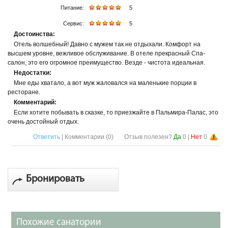
Питание:
5
Сервис:
5
Достоинства:
Отель волшебный! Давно с мужем так не отдыхали. Комфорт на
высшем уровне, вежливое обслуживание. В отеле прекрасный Спа-
салон, это его огромное преимущество. Везде - чистота идеальная.
Недостатки:
Мне еды хватало, а вот муж жаловался на маленькие порции в
ресторане.
Комментарий:
Если хотите побывать в сказке, то приезжайте в Пальмира-Палас, это
очень достойный отдых.
Ответить
| Комментарии (
0
)
Отзыв полезен?
Да
0
|
Нет
0
Бронировать
Похожие санатории