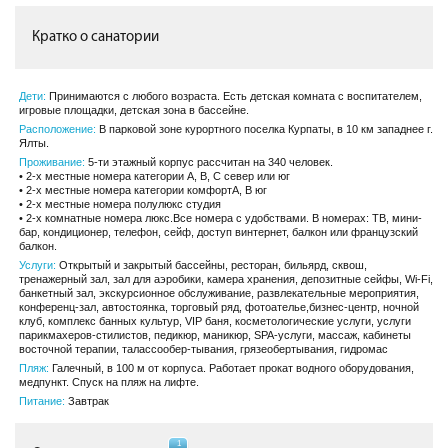
Кратко о санатории
Дети:
Принимаются с любого возраста. Есть детская комната с воспитателем,
игровые площадки, детская зона в бассейне.
Расположение:
В парковой зоне курортного поселка Курпаты, в 10 км западнее г.
Ялты.
Проживание:
5-ти этажный корпус рассчитан на 340 человек.
• 2-х местные номера категории А, В, С север или юг
• 2-х местные номера категории комфортА, В юг
• 2-х местные номера полулюкс студия
• 2-х комнатные номера люкс.Все номера с удобствами. В номерах: ТВ, мини-
бар, кондиционер, телефон, сейф, доступ винтернет, балкон или французский
балкон.
Услуги:
Открытый и закрытый бассейны, ресторан, бильярд, сквош,
тренажерный зал, зал для аэробики, камера хранения, депозитные сейфы, Wi-Fi,
банкетный зал, экскурсионное обслуживание, развлекательные мероприятия,
конференц-зал, автостоянка, торговый ряд, фотоателье,бизнес-центр, ночной
клуб, комплекс банных культур, VIP баня, косметологические услуги, услуги
парикмахеров-стилистов, педикюр, маникюр, SPA-услуги, массаж, кабинеты
восточной терапии, талассообер-тывания, грязеобертывания, гидромас
Пляж:
Галечный, в 100 м от корпуса. Работает прокат водного оборудования,
медпункт. Спуск на пляж на лифте.
Питание:
Завтрак
1