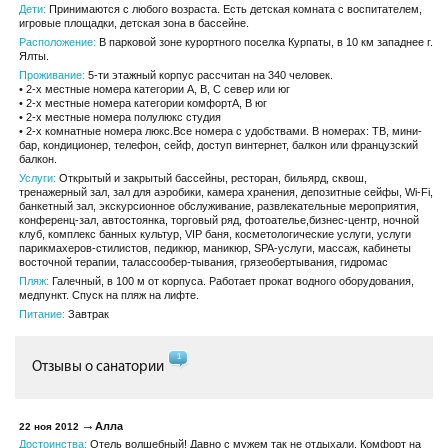
Дети:
Принимаются с любого возраста. Есть детская комната с воспитателем,
игровые площадки, детская зона в бассейне.
Расположение:
В парковой зоне курортного поселка Курпаты, в 10 км западнее г.
Ялты.
Проживание:
5-ти этажный корпус рассчитан на 340 человек.
• 2-х местные номера категории А, В, С север или юг
• 2-х местные номера категории комфортА, В юг
• 2-х местные номера полулюкс студия
• 2-х комнатные номера люкс.Все номера с удобствами. В номерах: ТВ, мини-
бар, кондиционер, телефон, сейф, доступ винтернет, балкон или французский
балкон.
Услуги:
Открытый и закрытый бассейны, ресторан, бильярд, сквош,
тренажерный зал, зал для аэробики, камера хранения, депозитные сейфы, Wi-Fi,
банкетный зал, экскурсионное обслуживание, развлекательные мероприятия,
конференц-зал, автостоянка, торговый ряд, фотоателье,бизнес-центр, ночной
клуб, комплекс банных культур, VIP баня, косметологические услуги, услуги
парикмахеров-стилистов, педикюр, маникюр, SPA-услуги, массаж, кабинеты
восточной терапии, талассообер-тывания, грязеобертывания, гидромас
Пляж:
Галечный, в 100 м от корпуса. Работает прокат водного оборудования,
медпункт. Спуск на пляж на лифте.
Питание:
Завтрак
1
Отзывы о санатории
Алла
22 ноя 2012
Достоинства:
Отель волшебный! Давно с мужем так не отдыхали. Комфорт на