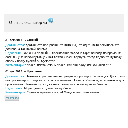
2
Отзывы о санатории
Сергей
31 дек 2013
Достоинства:
достоинств нет, разви что питание, кто едит чисто покушать это
для вас, а так помойная яма
Недостатки:
личение полный 0, проживание холодно,горячая вода по времени'
если вы уже взяли путевку и нет возможности вернуть, тогда подарите путевку
своему врагу пускай он мучается
Комментарий:
плохо, плохо, очень плохо. как они получили лицензию???
Кристина
01 дек 2012
Достоинства:
Питание хорошее, выше среднего, природа красивущая. Дискотеки
каждый вечер, молодежь осталась довольна. Номера обычные, но приятные для
проживания. Лечение чуть хуже чем ожидалось, но всё равно было п...
Недостатки:
Море далеко, туалет неудобный
Комментарий:
Очень понравилось всё! Минусы почти не видны
все отзывы