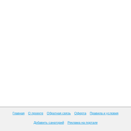
Главная
О проекте
Обратная связь
Оферта
Правила и условия
Добавить санаторий
Реклама на портале