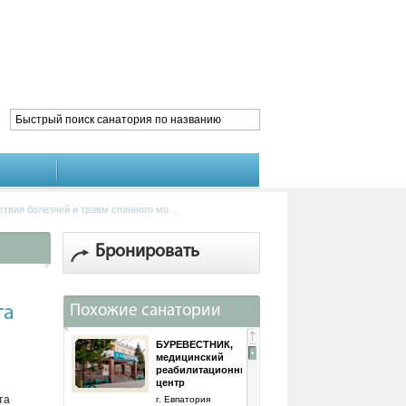
твия болезней и травм спинного мо ...
Бронировать
га
Похожие санатории
БУРЕВЕСТНИК,
медицинский
реабилитационный
центр
та
г. Евпатория