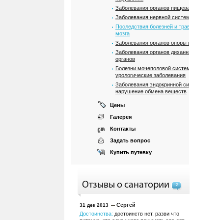
Заболевания органов пищеварения
Заболевания нервной системы
Последствия болезней и травм спинного
мозга
Заболевания органов опоры и движения
Заболевания органов дихання и ЛОР
органов
Болезни мочеполовой системи, почек и
урологические заболевания
Заболевания эндокринной системы и
нарушение обмена веществ
Цены
Галерея
Контакты
Задать вопрос
Купить путевку
Отзывы о санатории
2
Сергей
31 дек 2013
Достоинства:
достоинств нет, разви что