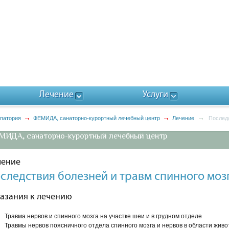
Лечение
Услуги
впатория
ФЕМИДА, санаторно-курортный лечебный центр
Лечение
Последс
ИДА, санаторно-курортный лечебный центр
чение
следствия болезней и травм спинного моз
азания к лечению
Травма нервов и спинного мозга на участке шеи и в грудном отделе
ых
Травмы нервов поясничного отдела спинного мозга и нервов в области живо