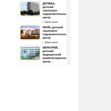
ДРУЖБА,
детский
санаторно-
оздоровительный
центр
г. Евпатория
МАЯК, детский
санаторно-
оздоровительный
центр
г. Евпатория
МЕРКУРИЙ,
детский
медицинский
реабилитационный
центр
г. Евпатория
ПЛАНЕТА,
пансионат с
лечением
г. Евпатория
ПОБЕДА,
санаторий
г. Евпатория
ПРИБОЙ
(Евпатория),