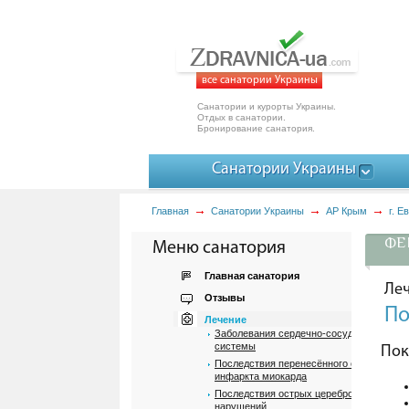
все санатории Украины
Санатории и курорты Украины.
Отдых в санатории.
Бронирование санатория.
Санатории Украины
Главная
Санатории Украины
АР Крым
г. Е
ФЕМ
Меню санатория
Главная санатория
Ле
Отзывы
По
Лечение
Заболевания сердечно-сосудистой
системы
Пок
Последствия перенесённого острого
инфаркта миокарда
Последствия острых цереброваскулярн
нарушений