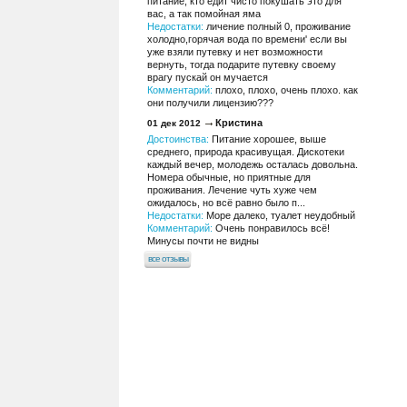
питание, кто едит чисто покушать это для
вас, а так помойная яма
Недостатки:
личение полный 0, проживание
холодно,горячая вода по времени' если вы
уже взяли путевку и нет возможности
вернуть, тогда подарите путевку своему
врагу пускай он мучается
Комментарий:
плохо, плохо, очень плохо. как
они получили лицензию???
Кристина
01 дек 2012
Достоинства:
Питание хорошее, выше
среднего, природа красивущая. Дискотеки
каждый вечер, молодежь осталась довольна.
Номера обычные, но приятные для
проживания. Лечение чуть хуже чем
ожидалось, но всё равно было п...
Недостатки:
Море далеко, туалет неудобный
Комментарий:
Очень понравилось всё!
Минусы почти не видны
все отзывы