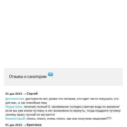
2
Отзывы о санатории
Сергей
31 дек 2013
Достоинства:
достоинств нет, разви что питание, кто едит чисто покушать это
для вас, а так помойная яма
Недостатки:
личение полный 0, проживание холодно,горячая вода по времени'
если вы уже взяли путевку и нет возможности вернуть, тогда подарите путевку
своему врагу пускай он мучается
Комментарий:
плохо, плохо, очень плохо. как они получили лицензию???
Кристина
01 дек 2012