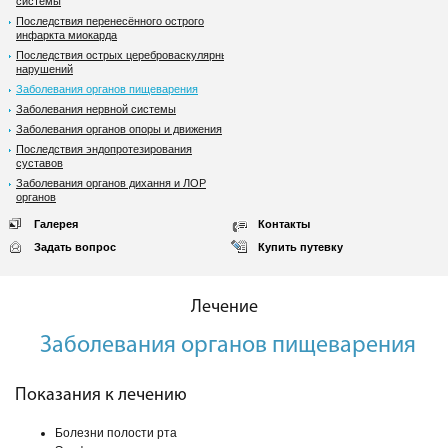
системы
Последствия перенесённого острого
инфаркта миокарда
Последствия острых цереброваскулярных
нарушений
Заболевания органов пищеварения
Заболевания нервной системы
Заболевания органов опоры и движения
Последствия эндопротезирования
суставов
Заболевания органов дихання и ЛОР
органов
Галерея
Контакты
Задать вопрос
Купить путевку
Лечение
Заболевания органов пищеварения
Показания к лечению
Болезни полости рта