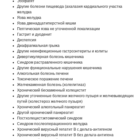
Эзофагит
Другие болезни пищевода (ахалазия кардиального участка
желудка
Язва желудка
Язва двенадцатиперстной кишки
Пептическая язва не уточненной локализации
Гастрит и дуоденит
Диспепсия
Диафрагмальная грыжа
Другие неинфекционные гастроэнтериты и колиты
Дивертикулярная болезнь кишечника
Синдром растравленного кишечника
Другие функциональные нарушения кишечника
Алкогольная болезнь печени
Токсическое поражение печени
Желчекаменная болезнь (холелитиаз)
Хронический бескаменный холецистит
Другие уточненные болезни желчного пузыря и желчевыводящих
путей (холестероз желчного пузыря)
Хронический алкогольный панкреатит
Другой хронический панкреатит
Постхолецистэктомический синдром
Синдром послеоперационного желудка
Хронический вирусный гепатит В с дельта-антигеном
Хронический вирусный гепатит В без дельта-антигена