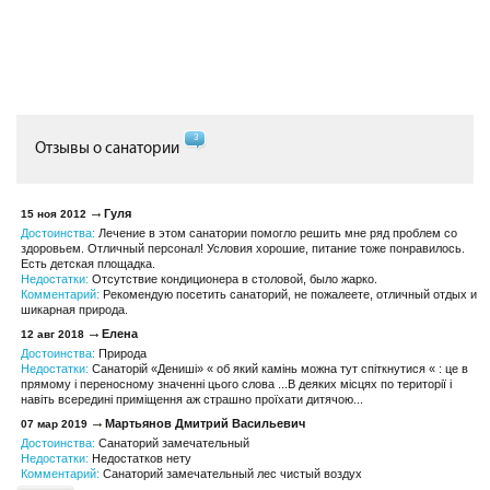
3
Отзывы о санатории
Гуля
15 ноя 2012
Достоинства:
Лечение в этом санатории помогло решить мне ряд проблем со
здоровьем. Отличный персонал! Условия хорошие, питание тоже понравилось.
Есть детская площадка.
Недостатки:
Отсутствие кондиционера в столовой, было жарко.
Комментарий:
Рекомендую посетить санаторий, не пожалеете, отличный отдых и
шикарная природа.
Eлена
12 авг 2018
Достоинства:
Природа
Недостатки:
Санаторій «Дениші» « об який камінь можна тут спіткнутися « : це в
прямому і переносному значенні цього слова ...В деяких місцях по території і
навіть всередині приміщення аж страшно проїхати дитячою...
Мартьянов Дмитрий Васильевич
07 мар 2019
Достоинства:
Санаторий замечательный
Недостатки:
Недостатков нету
Комментарий:
Санаторий замечательный лес чистый воздух