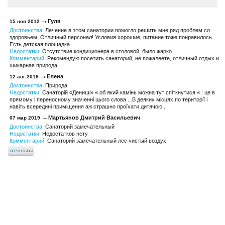
Гуля
15 ноя 2012
Достоинства:
Лечение в этом санатории помогло решить мне ряд проблем со
здоровьем. Отличный персонал! Условия хорошие, питание тоже понравилось.
Есть детская площадка.
Недостатки:
Отсутствие кондиционера в столовой, было жарко.
Комментарий:
Рекомендую посетить санаторий, не пожалеете, отличный отдых и
шикарная природа.
Eлена
12 авг 2018
Достоинства:
Природа
Недостатки:
Санаторій «Дениші» « об який камінь можна тут спіткнутися « : це в
прямому і переносному значенні цього слова ...В деяких місцях по території і
навіть всередині приміщення аж страшно проїхати дитячою...
Мартьянов Дмитрий Васильевич
07 мар 2019
Достоинства:
Санаторий замечательный
Недостатки:
Недостатков нету
Комментарий:
Санаторий замечательный лес чистый воздух
все отзывы