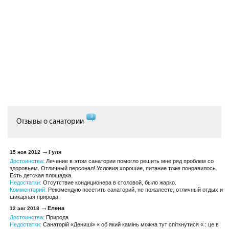
3
Отзывы о санатории
Гуля
15 ноя 2012
Достоинства:
Лечение в этом санатории помогло решить мне ряд проблем со
здоровьем. Отличный персонал! Условия хорошие, питание тоже понравилось.
Есть детская площадка.
Недостатки:
Отсутствие кондиционера в столовой, было жарко.
Комментарий:
Рекомендую посетить санаторий, не пожалеете, отличный отдых и
шикарная природа.
Eлена
12 авг 2018
Достоинства:
Природа
Недостатки:
Санаторій «Дениші» « об який камінь можна тут спіткнутися « : це в