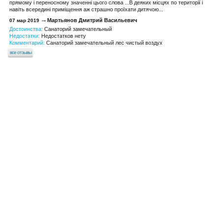
прямому і переносному значенні цього слова ...В деяких місцях по території і
навіть всередині приміщення аж страшно проїхати дитячою...
Мартьянов Дмитрий Васильевич
07 мар 2019
Достоинства:
Санаторий замечательный
Недостатки:
Недостатков нету
Комментарий:
Санаторий замечательный лес чистый воздух
все отзывы