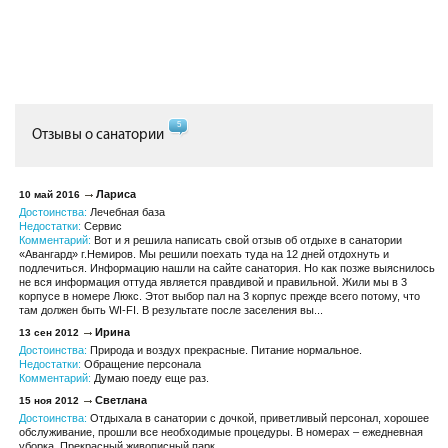
5
Отзывы о санатории
Лариса
10 май 2016
Достоинства:
Лечебная база
Недостатки:
Сервис
Комментарий:
Вот и я решила написать свой отзыв об отдыхе в санатории
«Авангард» г.Немиров. Мы решили поехать туда на 12 дней отдохнуть и
подлечиться. Информацию нашли на сайте санатория. Но как позже выяснилось
не вся информация оттуда является правдивой и правильной. Жили мы в 3
корпусе в номере Люкс. Этот выбор пал на 3 корпус прежде всего потому, что
там должен быть WI-FI. В результате после заселения вы...
Ирина
13 сен 2012
Достоинства:
Природа и воздух прекрасные. Питание нормальное.
Недостатки:
Обращение персонала
Комментарий:
Думаю поеду еще раз.
Светлана
15 ноя 2012
Достоинства:
Отдыхала в санатории с дочкой, приветливый персонал, хорошее
обслуживание, прошли все необходимые процедуры. В номерах – ежедневная
уборка. Прекрасный живописный парк.