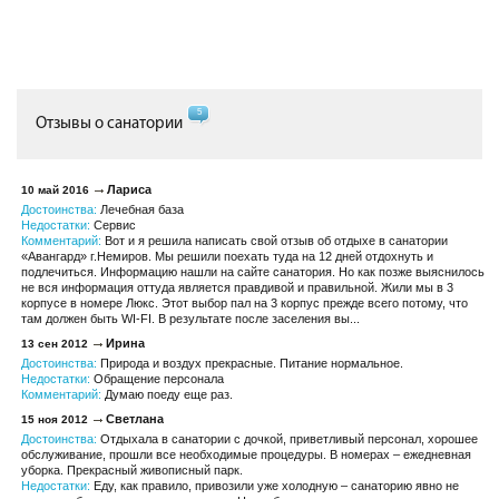
5
Отзывы о санатории
Лариса
10 май 2016
Достоинства:
Лечебная база
Недостатки:
Сервис
Комментарий:
Вот и я решила написать свой отзыв об отдыхе в санатории
«Авангард» г.Немиров. Мы решили поехать туда на 12 дней отдохнуть и
подлечиться. Информацию нашли на сайте санатория. Но как позже выяснилось
не вся информация оттуда является правдивой и правильной. Жили мы в 3
корпусе в номере Люкс. Этот выбор пал на 3 корпус прежде всего потому, что
там должен быть WI-FI. В результате после заселения вы...
Ирина
13 сен 2012
Достоинства:
Природа и воздух прекрасные. Питание нормальное.
Недостатки:
Обращение персонала
Комментарий:
Думаю поеду еще раз.
Светлана
15 ноя 2012
Достоинства:
Отдыхала в санатории с дочкой, приветливый персонал, хорошее
обслуживание, прошли все необходимые процедуры. В номерах – ежедневная
уборка. Прекрасный живописный парк.
Недостатки:
Еду, как правило, привозили уже холодную – санаторию явно не