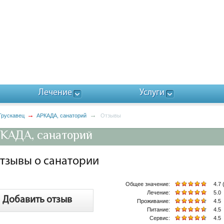
Лечение
Услуги
 Трускавец
АРКАДА, санаторий
Отзывы
КАДА, санаторий
тзывы о санатории
Общее значение:
4.7 
Лечение:
5.0
Добавить отзыв
Проживание:
4.5
Питание:
4.5
Сервис:
4.5