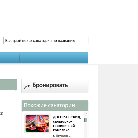
Бронировать
Похожие санатории
(2)
ДНЕПР-БЕСКИД,
санаторно-
гостиничний
комплекс
г. Трускавец