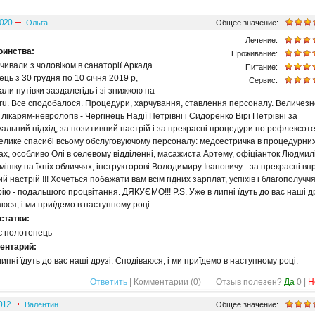
020
Ольга
Общее значение:
Лечение:
оинства:
Проживание:
чивали з чоловіком в санаторії Аркада
Питание:
ець з 30 грудня по 10 січня 2019 р,
Сервис:
ли путівки заздалегідь і зі знижкою на
ru. Все сподобалося. Процедури, харчування, ставлення персоналу. Величезн
 лікарям-неврологів - Чергінець Надії Петрівні і Сидоренко Вірі Петрівні за
уальний підхід, за позитивний настрій і за прекрасні процедури по рефлексотера
елике спасибі всьому обслуговуючому персоналу: медсестричка в процедурни
ах, особливо Олі в селевому відділенні, масажиста Артему, офіціанток Людмилі
смішку на їхніх обличчях, інструкторові Володимиру Івановичу - за прекрасні впр
ий настрій !!! Хочеться побажати вам всім гідних зарплат, успіхів і благополуччя
ію - подальшого процвітання. ДЯКУЄМО!!! P.S. Уже в липні їдуть до вас наші др
юся, і ми приїдемо в наступному році.
статки:
є полотенець
ентарий:
липні їдуть до вас наші друзі. Сподіваюся, і ми приїдемо в наступному році.
Ответить
| Комментарии (
0
)
Отзыв полезен?
Да
0
|
Н
012
Валентин
Общее значение: