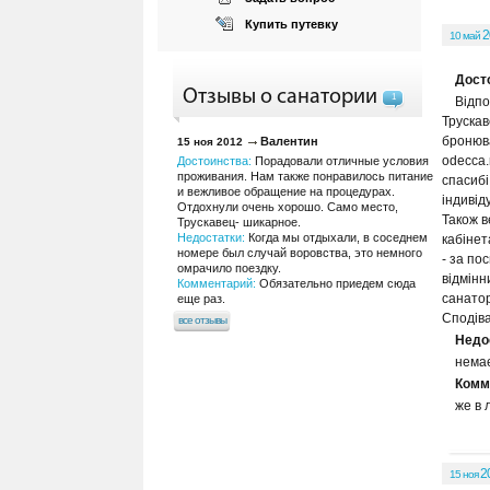
Купить путевку
2
10 май
Дост
Отзывы о санатории
1
Відпо
Трускав
бронюва
Валентин
15 ноя 2012
odecca.
Достоинства:
Порадовали отличные условия
проживания. Нам также понравилось питание
спасибі
и вежливое обращение на процедурах.
індивід
Отдохнули очень хорошо. Само место,
Також в
Трускавец- шикарное.
Недостатки:
Когда мы отдыхали, в соседнем
кабінет
номере был случай воровства, это немного
- за по
омрачило поездку.
відмінн
Комментарий:
Обязательно приедем сюда
санатор
еще раз.
Сподіва
все отзывы
Недо
нема
Комм
же в 
2
15 ноя