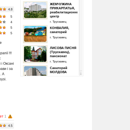
ЖЕМЧУЖИНА
ПРИКАРПАТЬЯ,
4.8
реабилитационный
центр
5
г. Трускавец
4
5
КОНВАЛИЯ,
санаторий
5
г. Трускавец
е
ЛИСОВА ПИСНЯ
(Трускавец),
пії !!!
пансионат
х
г. Трускавец
 і Оксані
Санаторий
ави і за
МОЛДОВА
. А
г. Трускавец
узі.
ТРУСКАВЕЦКИЙ,
центр
медицинской
реабилитации и
санаторного
лечения
г. Трускавец
ет
1
ТРУСКАВЕЦКУРОРТ:
АЛМАЗ,
4.5
санаторий