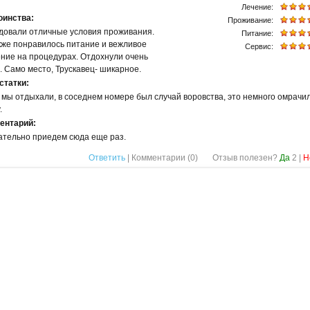
Лечение:
оинства:
Проживание:
довали отличные условия проживания.
Питание:
кже понравилось питание и вежливое
Сервис:
ние на процедурах. Отдохнули очень
 Само место, Трускавец- шикарное.
статки:
 мы отдыхали, в соседнем номере был случай воровства, это немного омрачи
.
ентарий:
ательно приедем сюда еще раз.
Ответить
| Комментарии (
0
)
Отзыв полезен?
Да
2
|
Н