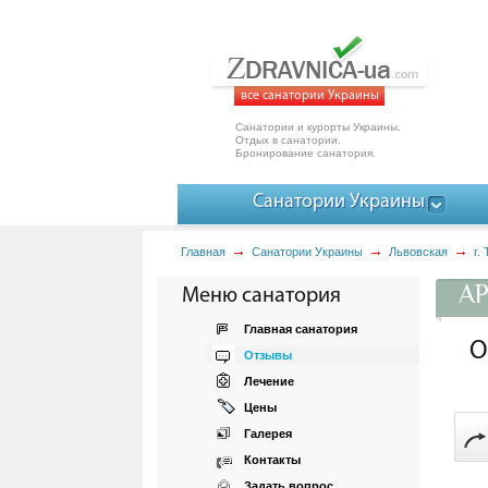
все санатории Украины
Санатории и курорты Украины.
Отдых в санатории.
Бронирование санатория.
Санатории Украины
Главная
Санатории Украины
Львовская
г.
АР
Меню санатория
Главная санатория
О
Отзывы
Лечение
Цены
Галерея
Контакты
Задать вопрос