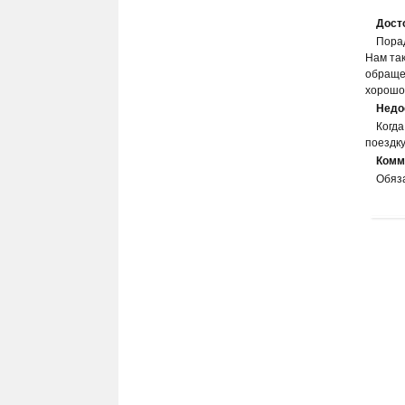
Дост
Пора
Нам та
обраще
хорошо.
Недо
Когда
поездку
Комм
Обяз