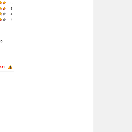
5
г. Трускавец
5
ТРУСКАВЕЦКУРОРТ:
4
ВЕСНА,
санаторий
4
г. Трускавец
ТРУСКАВЕЦКУРОРТ:
КРИСТАЛЛ,
санаторий
ло
г. Трускавец
ТРУСКАВЕЦКУРОРТ:
РУБИН,
санаторий
г. Трускавец
ет
0
ТРУСКАВЕЦКУРОРТ:
ЯНТАРЬ,
санаторий
г. Трускавец
ШАЛЕ ГРААЛЬ,
курортний
комплекс
г. Трускавец
ШАХТЕР,
санаторий
г. Трускавец