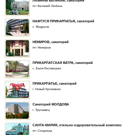
ЛЮБИНЬ ВЕЛИКИЙ, санаторий
пгт Великий Любинь
НАФТУСЯ ПРИКАРПАТЬЯ, санаторий
с. Модрычи
НЕМИРОВ, санаторий
пгт Немиров
ПРИКАРПАТСКАЯ ВАТРА, санаторий
с. Баня-Лисовицкая
ПРИКАРПАТЬЕ, санаторий
г. Новый Кропивник
Санаторий МОЛДОВА
г. Трускавец
САНТА-МАРИЯ, отельно-оздоровительный комплекс
пгт Сходница