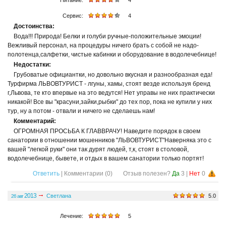
Питание:
4
Сервис:
4
Достоинства:
Вода!!! Природа! Белки и голуби ручные-положительные эмоции!
Вежливый персонал, на процедуры ничего брать с собой не надо-
полотенца,салфетки, чистые кабинки и оборудование в водолечебнице!
Недостатки:
Грубоватые официантки, но довольно вкусная и разнообразная еда!
Турфирма ЛЬВОВТУРИСТ - лгуны, хамы, стоят везде используя бренд
г,Львова, те кто впервые на это ведутся! Нет управы не них практически
никакой! Все вы "красуни,зайки,рыбки" до тех пор, пока не купили у них
тур, ну а потом - отвали и ничего не сделаешь нам!
Комментарий:
ОГРОМНАЯ ПРОСЬБА К ГЛАВВРАЧУ! Наведите порядок в своем
санатории в отношении мошенников "ЛЬВОВТУРИСТ"Наверняка это с
вашей "легкой руки" они так дурят людей, т,к, стоят в столовой,
водолечебнице, бывете, и отдых в вашем санатории только портят!
Ответить
| Комментарии (
0
)
Отзыв полезен?
Да
3
|
Нет
0
2013
Светлана
5.0
26 авг
Общее значение:
Лечение:
5