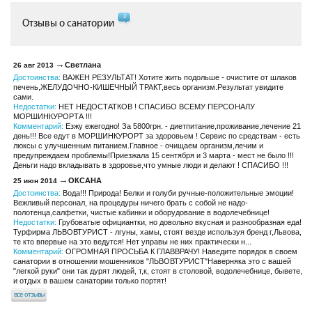
2
Отзывы о санатории
Светлана
26 авг 2013
Достоинства:
ВАЖЕН РЕЗУЛЬТАТ! Хотите жить подольше - очистите от шлаков
печень,ЖЕЛУДОЧНО-КИШЕЧНЫЙ ТРАКТ,весь организм.Результат увидите
сами.
Недостатки:
НЕТ НЕДОСТАТКОВ ! СПАСИБО ВСЕМУ ПЕРСОНАЛУ
МОРШИНКУРОРТА !!!
Комментарий:
Езжу ежегодно! За 5800грн. - диетпитание,проживание,лечение 21
день!!! Все едут в МОРШИНКУРОРТ за здоровьем ! Сервис по средствам - есть
люксы с улучшенным питанием.Главное - очищаем организм,лечим и
предупреждаем проблемы!Приезжала 15 сентября и 3 марта - мест не было !!!
Деньги надо вкладывать в здоровье,что умные люди и делают ! СПАСИБО !!!
ОКСАНА
25 июн 2014
Достоинства:
Вода!!! Природа! Белки и голуби ручные-положительные эмоции!
Вежливый персонал, на процедуры ничего брать с собой не надо-
полотенца,салфетки, чистые кабинки и оборудование в водолечебнице!
Недостатки:
Грубоватые официантки, но довольно вкусная и разнообразная еда!
Турфирма ЛЬВОВТУРИСТ - лгуны, хамы, стоят везде используя бренд г,Львова,
те кто впервые на это ведутся! Нет управы не них практически н...
Комментарий:
ОГРОМНАЯ ПРОСЬБА К ГЛАВВРАЧУ! Наведите порядок в своем
санатории в отношении мошенников "ЛЬВОВТУРИСТ"Наверняка это с вашей
"легкой руки" они так дурят людей, т,к, стоят в столовой, водолечебнице, бывете,
и отдых в вашем санатории только портят!
все отзывы