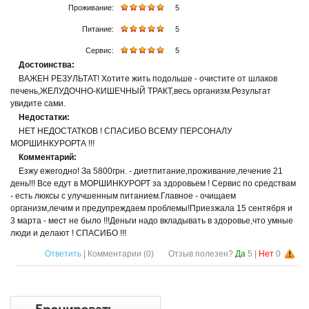
Проживание:
5
Питание:
5
Сервис:
5
Достоинства:
ВАЖЕН РЕЗУЛЬТАТ! Хотите жить подольше - очистите от шлаков
печень,ЖЕЛУДОЧНО-КИШЕЧНЫЙ ТРАКТ,весь организм.Результат
увидите сами.
Недостатки:
НЕТ НЕДОСТАТКОВ ! СПАСИБО ВСЕМУ ПЕРСОНАЛУ
МОРШИНКУРОРТА !!!
Комментарий:
Езжу ежегодно! За 5800грн. - диетпитание,проживание,лечение 21
день!!! Все едут в МОРШИНКУРОРТ за здоровьем ! Сервис по средствам
- есть люксы с улучшенным питанием.Главное - очищаем
организм,лечим и предупреждаем проблемы!Приезжала 15 сентября и
3 марта - мест не было !!!Деньги надо вкладывать в здоровье,что умные
люди и делают ! СПАСИБО !!!
Ответить
| Комментарии (
0
)
Отзыв полезен?
Да
5
|
Нет
0