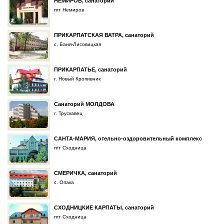
НЕМИРОВ, санаторий
пгт Немиров
ПРИКАРПАТСКАЯ ВАТРА, санаторий
с. Баня-Лисовицкая
ПРИКАРПАТЬЕ, санаторий
г. Новый Кропивник
Санаторий МОЛДОВА
г. Трускавец
САНТА-МАРИЯ, отельно-оздоровительный комплекс
пгт Сходница
СМЕРИЧКА, санаторий
с. Опака
СХОДНИЦКИЕ КАРПАТЫ, санаторий
пгт Сходница