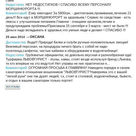
сами.
Недостатки:
НЕТ НЕДОСТАТКОВ ! СПАСИБО ВСЕМУ ПЕРСОНАЛУ
МОРШИНКУРОРТА !!!
Комментарий:
Езжу ежегодно! За 5800грн. - диетпитание,проживание,лечение 21
день!!! Все едут в МОРШИНКУРОРТ за здоровьем ! Сервис по средствам - есть
люксы с улучшенным питанием.Главное - очищаем организм,лечим и
предупреждаем проблемы!Приезжала 15 сентября и 3 марта - мест не было !!!
Деньги надо вкладывать в здоровье,что умные люди и делают ! СПАСИБО !!!
ОКСАНА
25 июн 2014
Достоинства:
Вода!!! Природа! Белки и голуби ручные-положительные эмоции!
Вежливый персонал, на процедуры ничего брать с собой не надо-
полотенца,салфетки, чистые кабинки и оборудование в водолечебнице!
Недостатки:
Грубоватые официантки, но довольно вкусная и разнообразная еда!
Турфирма ЛЬВОВТУРИСТ - лгуны, хамы, стоят везде используя бренд г,Львова,
те кто впервые на это ведутся! Нет управы не них практически н...
Комментарий:
ОГРОМНАЯ ПРОСЬБА К ГЛАВВРАЧУ! Наведите порядок в своем
санатории в отношении мошенников "ЛЬВОВТУРИСТ"Наверняка это с вашей
"легкой руки" они так дурят людей, т,к, стоят в столовой, водолечебнице, бывете,
и отдых в вашем санатории только портят!
все отзывы