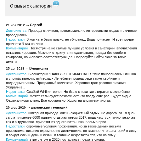
5
Отзывы о санатории
Сергей
21 ноя 2012
Достоинства:
Природа отличная, познакомился с интересными людьми, лечение
проводилось.
Недостатки:
В комнате было грязно, не убирают... Вода по часам. И все прочие
прелести была на лицо.
Комментарий:
Несмотря на не самые лучшие условия в санатории, впечатления
остались хорошие. Можно и отдохнуть и подлечиться, правда без особого
комфорта, но и оплата соответствующая. Попробуйте найти люкс за такие
деньги...
Владислав
25 авг 2018
Достоинства:
В санатории "НАФТУСЯ ПРИКАРПАТТЯ"мне понравилось.Тишына
и спокойствие,чистый воздух.Лечебные процедуры,а также хвойные и
подводные ванны. Прекрасный коллектив. Хорошое трех разовое питание.
Убирали в...
Недостатки:
Слабый Wi-fi интернет. Не было миски где стиратся можно было.
Комментарий:
Может если будет возможность,то поеду еще рас. Будет видно.
Отдыхал нормально. Все нормально. Ходил на дискотеку иногда.
шаманский геннадий
20 фев 2020
Достоинства:
шикарная природа. очень бюджетный отдых. не дорого. за 18 дней
заплатил менее 6000 гривен. отдыхал летом 2017. вода нафтуся точно такая же,
как и в трускавце. привозят из одного источника. весьма прие...
Недостатки:
скромные условия проживания. но за такие деньги весьма
приемлемо. питание скромное но диетические. но главное, что санаторий в лесу
и вокруг елки и дубы и белки. и главные недостаток тот, что на зиму ...
Комментарий:
этим летом в 2020 постараюсь поехать снова.