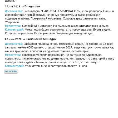
деньги...
Владислав
25 авг 2018
Достоинства:
В санатории "НАФТУСЯ ПРИКАРПАТТЯ"мне понравилось.Тишына
и спокойствие,чистый воздух.Лечебные процедуры,а также хвойные и
подводные ванны. Прекрасный коллектив. Хорошое трех разовое питание.
Убирали в...
Недостатки:
Слабый Wi-fi интернет. Не было миски где стиратся можно было.
Комментарий:
Может если будет возможность,то поеду еще рас. Будет видно.
Отдыхал нормально. Все нормально. Ходил на дискотеку иногда.
шаманский геннадий
20 фев 2020
Достоинства:
шикарная природа. очень бюджетный отдых. не дорого. за 18 дней
заплатил менее 6000 гривен. отдыхал летом 2017. вода нафтуся точно такая же,
как и в трускавце. привозят из одного источника. весьма прие...
Недостатки:
скромные условия проживания. но за такие деньги весьма
приемлемо. питание скромное но диетические. но главное, что санаторий в лесу
и вокруг елки и дубы и белки. и главные недостаток тот, что на зиму ...
Комментарий:
этим летом в 2020 постараюсь поехать снова.
все отзывы