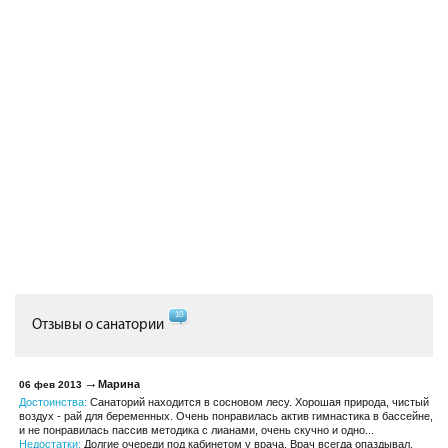
10
Отзывы о санатории
Марина
06 фев 2013
Достоинства:
Санаторий находится в сосновом лесу. Хорошая природа, чистый
воздух - рай для беременных. Очень понравилась актив гимнастика в бассейне,
и не понравилась пассив методика с лианами, очень скучно и одно...
Недостатки:
Долгие очереди под кабинетом у врача. Врач всегда опаздывал.