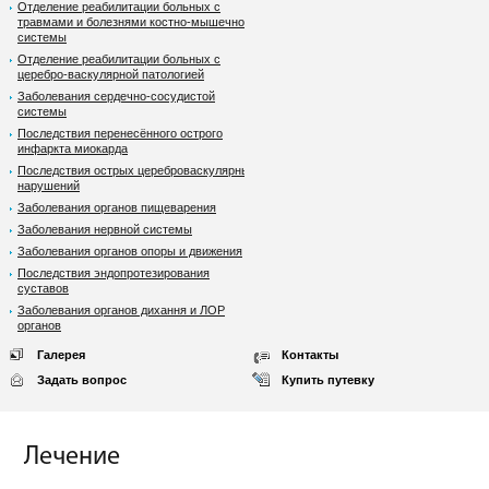
Отделение реабилитации больных с
травмами и болезнями костно-мышечной
системы
Отделение реабилитации больных с
церебро-васкулярной патологией
Заболевания сердечно-сосудистой
системы
Последствия перенесённого острого
инфаркта миокарда
Последствия острых цереброваскулярных
нарушений
Заболевания органов пищеварения
Заболевания нервной системы
Заболевания органов опоры и движения
Последствия эндопротезирования
суставов
Заболевания органов дихання и ЛОР
органов
Галерея
Контакты
Задать вопрос
Купить путевку
Лечение