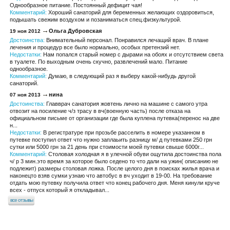
Однообразное питание. Постоянный дефицит чая!
Комментарий:
Хороший санаторий для беременных желающих оздоровиться,
подышать свежим воздухом и позаниматься спец.физкультурой.
Ольга Дубровская
19 ноя 2012
Достоинства:
Внимательный персонал. Понравился лечащий врач. В плане
лечения и процедур все было нормально, особых претензий нет.
Недостатки:
Нам попался старый номер с дырами на обоях и отсутствием света
в туалете. По выходным очень скучно, развлечений мало. Питание
однообразное.
Комментарий:
Думаю, в следующий раз я выберу какой-нибудь другой
санаторий.
нина
07 ноя 2013
Достоинства:
Главврач санатория жовтень лично на машине с самого утра
отвозит на посиление ч/з трасу в вч(военную часть) после отказа на
официальном письме от организации где была куплена путевка(перенос на две
н...
Недостатки:
В регистратуре при прозьбе расселить в номере указанном в
путевке поступил ответ что нужно заплаьить разницу м/ д путевками 250 грн
сутки или 5000 грн за 21 день при стоимости моей путевки свыше 6000г...
Комментарий:
Столовая холодная я в улечной обуви ощутила достоинства пола
ч/ р 3 мин.это время за которое было седено то что дали на ужин( описанию не
подлежит) размеры столовая ложка. После целого дня в поисках жилья врача и
наконецто взяв сумки узнаю что автобус в вч уходит в 19-00. На требование
отдать мою путевку получила ответ что конец рабочего дня. Меня кинули круче
всех - отпуск который я откладывал...
все отзывы