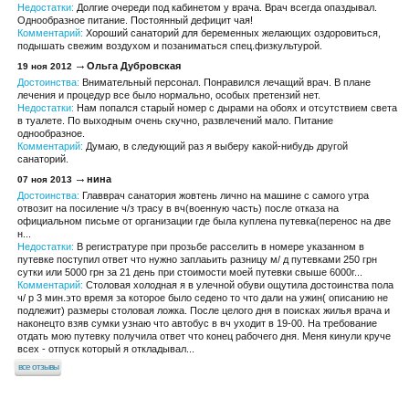
Недостатки:
Долгие очереди под кабинетом у врача. Врач всегда опаздывал.
Однообразное питание. Постоянный дефицит чая!
Комментарий:
Хороший санаторий для беременных желающих оздоровиться,
подышать свежим воздухом и позаниматься спец.физкультурой.
Ольга Дубровская
19 ноя 2012
Достоинства:
Внимательный персонал. Понравился лечащий врач. В плане
лечения и процедур все было нормально, особых претензий нет.
Недостатки:
Нам попался старый номер с дырами на обоях и отсутствием света
в туалете. По выходным очень скучно, развлечений мало. Питание
однообразное.
Комментарий:
Думаю, в следующий раз я выберу какой-нибудь другой
санаторий.
нина
07 ноя 2013
Достоинства:
Главврач санатория жовтень лично на машине с самого утра
отвозит на посиление ч/з трасу в вч(военную часть) после отказа на
официальном письме от организации где была куплена путевка(перенос на две
н...
Недостатки:
В регистратуре при прозьбе расселить в номере указанном в
путевке поступил ответ что нужно заплаьить разницу м/ д путевками 250 грн
сутки или 5000 грн за 21 день при стоимости моей путевки свыше 6000г...
Комментарий:
Столовая холодная я в улечной обуви ощутила достоинства пола
ч/ р 3 мин.это время за которое было седено то что дали на ужин( описанию не
подлежит) размеры столовая ложка. После целого дня в поисках жилья врача и
наконецто взяв сумки узнаю что автобус в вч уходит в 19-00. На требование
отдать мою путевку получила ответ что конец рабочего дня. Меня кинули круче
всех - отпуск который я откладывал...
все отзывы