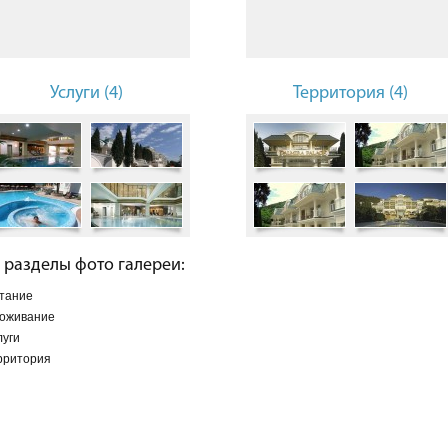
Услуги (4)
Территория (4)
 разделы фото галереи:
тание
оживание
луги
рритория