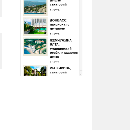
ДНЕПР,
санаторий
г. Ялта
ДОНБАСC,
пансионат с
лечением
г. Ялта
ЖЕМЧУЖИНА
ЯЛТА,
медицинский
реабилитационный
центр
г. Ялта
ИМ. КИРОВА,
санаторий
г. Ялта
ОРЛИНОЕ
ГНЕЗДО,
санаторий
г. Ялта
ПОГРАНИЧНИК,
санаторий
г. Ялта
Санаторий