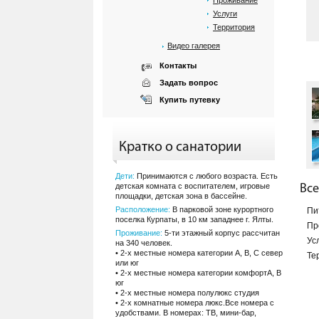
Проживание
Услуги
Территория
Видео галерея
Контакты
Задать вопрос
Купить путевку
Кратко о санатории
Дети:
Принимаются с любого возраста. Есть
детская комната с воспитателем, игровые
Все
площадки, детская зона в бассейне.
Расположение:
В парковой зоне курортного
Пи
поселка Курпаты, в 10 км западнее г. Ялты.
Пр
Проживание:
5-ти этажный корпус рассчитан
Ус
на 340 человек.
• 2-х местные номера категории А, В, С север
Те
или юг
• 2-х местные номера категории комфортА, В
юг
• 2-х местные номера полулюкс студия
• 2-х комнатные номера люкс.Все номера с
удобствами. В номерах: ТВ, мини-бар,