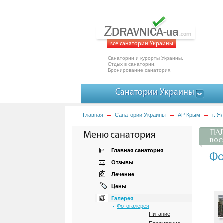
все санатории Украины
Санатории и курорты Украины.
Отдых в санатории.
Бронирование санатория.
Санатории Украины
Главная
Санатории Украины
АР Крым
г. Я
ПАЛ
Меню санатория
вос
Главная санатория
Фо
Отзывы
Лечение
Цены
Галерея
Фотогалерея
Питание