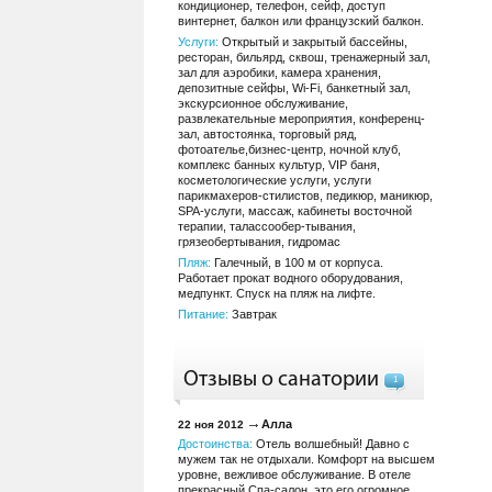
кондиционер, телефон, сейф, доступ
винтернет, балкон или французский балкон.
Услуги:
Открытый и закрытый бассейны,
ресторан, бильярд, сквош, тренажерный зал,
зал для аэробики, камера хранения,
депозитные сейфы, Wi-Fi, банкетный зал,
экскурсионное обслуживание,
развлекательные мероприятия, конференц-
зал, автостоянка, торговый ряд,
фотоателье,бизнес-центр, ночной клуб,
комплекс банных культур, VIP баня,
косметологические услуги, услуги
парикмахеров-стилистов, педикюр, маникюр,
SPA-услуги, массаж, кабинеты восточной
терапии, талассообер-тывания,
грязеобертывания, гидромас
Пляж:
Галечный, в 100 м от корпуса.
Работает прокат водного оборудования,
медпункт. Спуск на пляж на лифте.
Питание:
Завтрак
Отзывы о санатории
1
Алла
22 ноя 2012
Достоинства:
Отель волшебный! Давно с
мужем так не отдыхали. Комфорт на высшем
уровне, вежливое обслуживание. В отеле
прекрасный Спа-салон, это его огромное