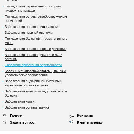
системы
Последствия перенесённого острого
инфаркта миокарда
Последствия острых цереброваскулярных
нарушений
Заболевания органов пищеварения
Заболевания нервной системы
Последствия болезней и травм спинного
мозга
Заболевания органов опоры и движения
Заболевания органов дихання и ЛОР
органов
Патология протекания беременности
Болезни мочеполовой системи, почек и
урологические заболевания
Заболевания эндокринной системы и
нарушение обмена веществ
Заболевания кожи и последствия ожоговой
болезни
Заболевания крови
Заболевания органов зрения
Галерея
Контакты
Задать вопрос
Купить путевку