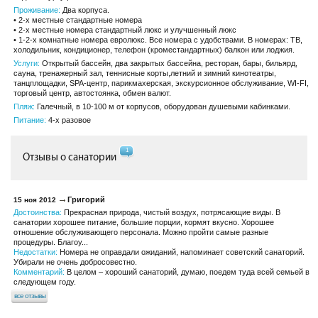
Проживание:
Два корпуса.
• 2-х местные стандартные номера
• 2-х местные номера стандартный люкс и улучшенный люкс
• 1-2-х комнатные номера евролюкс. Все номера с удобствами. В номерах: ТВ,
холодильник, кондиционер, телефон (кроместандартных) балкон или лоджия.
Услуги:
Открытый бассейн, два закрытых бассейна, ресторан, бары, бильярд,
сауна, тренажерный зал, теннисные корты,летний и зимний кинотеатры,
танцплощадки, SPA-центр, парикмахерская, экскурсионное обслуживание, WI-FI,
торговый центр, автостоянка, обмен валют.
Пляж:
Галечный, в 10-100 м от корпусов, оборудован душевыми кабинками.
Питание:
4-х разовое
1
Отзывы о санатории
Григорий
15 ноя 2012
Достоинства:
Прекрасная природа, чистый воздух, потрясающие виды. В
санатории хорошее питание, большие порции, кормят вкусно. Хорошее
отношение обслуживающего персонала. Можно пройти самые разные
процедуры. Благоу...
Недостатки:
Номера не оправдали ожиданий, напоминает советский санаторий.
Убирали не очень добросовестно.
Комментарий:
В целом – хороший санаторий, думаю, поедем туда всей семьей в
следующем году.
все отзывы