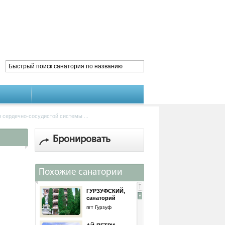
 сердечно-сосудистой системы ...
Бронировать
Похожие санатории
ГУРЗУФСКИЙ,
санаторий
пгт Гурзуф