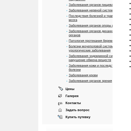
Заболевания органов пищеварения
Заболевания нервной системы
Последствия болезней и травм спинного
мозга
Заболевания органов опоры и движения
Заболевания органов дихання и ЛОР
органов
Патология протекания беременности
Болезни мочеполовой системи, почек и
урологические заболевания
Заболевания эндокринной системы и
нарушение обмена веществ
Заболевания кожи и последствия ожогов
болезни
Заболевания крови
Заболевания органов зрения
Цены
Галерея
Контакты
Задать вопрос
Купить путевку