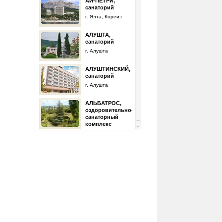
АЙ-ПЕТРИ,
санаторий
г. Ялта, Кореиз
АЛУШТА,
санаторий
г. Алушта
АЛУШТИНСКИЙ,
санаторий
г. Алушта
АЛЬБАТРОС,
оздоровительно-
санаторный
комплекс
г. Севастополь
БЕЛОРУССИЯ,
санаторий
г. Ялта
БУРЕВЕСТНИК,
медицинский
реабилитационный
центр
г. Евпатория
ВОСХОД,