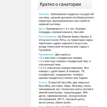
Кратко о санатории
Лечение:
Заболевания сердечно-сосудистой
системы, органов дыхания нетуберкулезного
характера, функциональных расстройств
нервной системы.
Дети:
Принимаются с 4-х лет. Игровая
площадка, игровая комната, бассейн.
Расположение:
На Южном берегу Крыма, в
10 км восточнее Ялты, на территории парка-
памятника садово-паркового искусства,
между Никитским ботаническим садом и
Гурзуфом.
Проживание:
Два корпуса.
• 2-х местные стандартные номера
• 2-х местные номера стандартный люкс и
улучшенный люкс
• 1-2-х комнатные номера евролюкс. Все
номера с удобствами. В номерах: ТВ,
холодильник, кондиционер, телефон
(кроместандартных) балкон или лоджия.
Услуги:
Открытый бассейн, два закрытых
бассейна, ресторан, бары, бильярд, сауна,
тренажерный зал, теннисные корты,летний и
зимний кинотеатры, танцплощадки, SPA-
центр, парикмахерская, экскурсионное
обслуживание, WI-FI, торговый центр,
автостоянка, обмен валют.