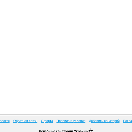
роекте
Обратная связь
Оферта
Правила и условия
Добавить санаторий
Рекла
1
Лечебные
санатории Украины