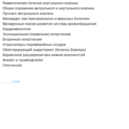
Ревматические болезни аортального клапана
Общее поражение митрального и аортального клапана
Пролапс митрального клапана
Миокардит при бактериальных и вирусных болезнях
Врожденные пороки развития системы кровообращения
Кардиомиопатия
Эссенциальная (первичная) гипертензия
Вторичная гипертензия
Атеросклероз периферийных сосудов
Облитерирующий эндартериит (болезнь Бюргера)
Варикозное расширения вен нижних конечностей
Флебит и тромбофлебит
ой
Гипотензия
назад