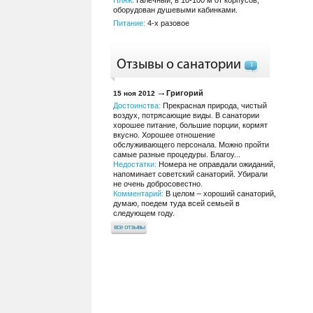
Пляж:
Галечный, в 10-100 м от корпусов,
оборудован душевыми кабинками.
Питание:
4-х разовое
Отзывы о санатории
1
Григорий
15 ноя 2012
Достоинства:
Прекрасная природа, чистый
воздух, потрясающие виды. В санатории
хорошее питание, большие порции, кормят
вкусно. Хорошее отношение
обслуживающего персонала. Можно пройти
самые разные процедуры. Благоу...
Недостатки:
Номера не оправдали ожиданий,
напоминает советский санаторий. Убирали
не очень добросовестно.
Комментарий:
В целом – хороший санаторий,
думаю, поедем туда всей семьей в
следующем году.
все отзывы