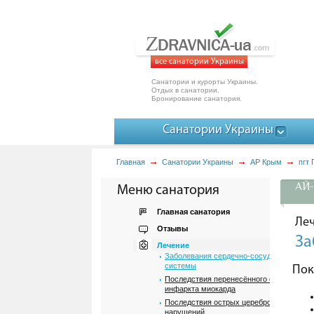
все санатории Украины
Санатории и курорты Украины.
Отдых в санатории.
Бронирование санатория.
Санатории Украины
Главная
Санатории Украины
АР Крым
пгт 
АЙ-
Меню санатория
Главная санатория
Ле
Отзывы
За
Лечение
Заболевания сердечно-сосудистой
системы
Пок
Последствия перенесённого острого
инфаркта миокарда
Последствия острых цереброваскулярн
нарушений